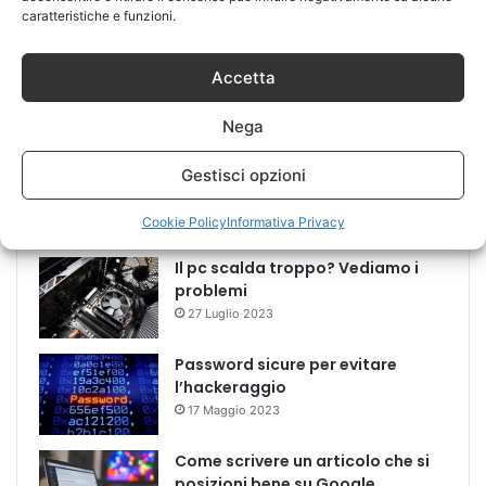
Recenti
Più visitati
Commenti
caratteristiche e funzioni.
Tipi di sistemi RAID e recupero dei
Accetta
dati
14 Marzo 2025
Nega
Come scegliere un provider di
Gestisci opzioni
posta elettronica in Italia
28 Maggio 2024
Cookie Policy
Informativa Privacy
Il pc scalda troppo? Vediamo i
problemi
27 Luglio 2023
Password sicure per evitare
l’hackeraggio
17 Maggio 2023
Come scrivere un articolo che si
posizioni bene su Google