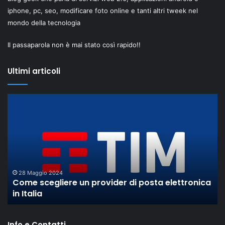
iphone, pc, seo, modificare foto online e tanti altri tweek nel
mondo della tecnologia
Il passaparola non è mai stato così rapido!!
Ultimi articoli
Come
Il
scegliere
pc
un
sc
provider
tr
di
Ve
posta
i
elettronica
pr
in
28 Maggio 2024
Come scegliere un provider di posta elettronica
Italia
in Italia
Info e Contatti