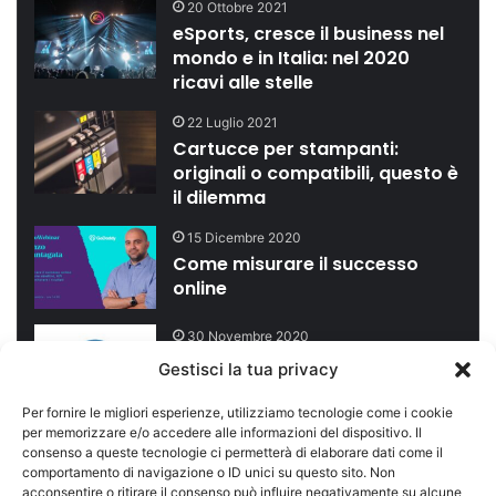
20 Ottobre 2021
eSports, cresce il business nel
mondo e in Italia: nel 2020
ricavi alle stelle
22 Luglio 2021
Cartucce per stampanti:
originali o compatibili, questo è
il dilemma
15 Dicembre 2020
Come misurare il successo
online
30 Novembre 2020
Certificazione sistema di
Gestisci la tua privacy
gestione qualità ISO 9001
Per fornire le migliori esperienze, utilizziamo tecnologie come i cookie
per memorizzare e/o accedere alle informazioni del dispositivo. Il
consenso a queste tecnologie ci permetterà di elaborare dati come il
comportamento di navigazione o ID unici su questo sito. Non
acconsentire o ritirare il consenso può influire negativamente su alcune