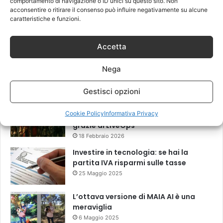
comportamento di navigazione o ID unici su questo sito. Non
Come scegliere i migliori ricambi per
acconsentire o ritirare il consenso può influire negativamente su alcune
smartphone per una riparazione di
caratteristiche e funzioni.
qualità
17 Giugno 2026
Accetta
Privacy Digitale: Come difendersi da
Spyware e Microspie di Nuova
Nega
Generazione
13 Marzo 2026
Gestisci opzioni
Il “New Old” Drop di Shaiya mostra
Cookie Policy
Informativa Privacy
come gli MMO storici restano rilevanti
grazie al LiveOps
18 Febbraio 2026
Investire in tecnologia: se hai la
partita IVA risparmi sulle tasse
25 Maggio 2025
L’ottava versione di MAIA AI è una
meraviglia
6 Maggio 2025