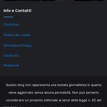
Generazione
st
re
Info e Contatti
ri
gr
al
Contattaci
Li
Politica dei cookie
Informativa Privacy
Cookie EU
Redazione
Questo blog non rappresenta una testata giornalistica in quanto
viene aggiornato senza alcuna periodicità. Non può pertanto
considerarsi un prodotto editoriale ai sensi della legge n. 62 del