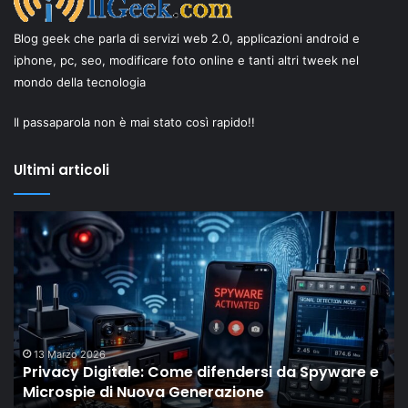
Blog geek che parla di servizi web 2.0, applicazioni android e
iphone, pc, seo, modificare foto online e tanti altri tweek nel
mondo della tecnologia
Il passaparola non è mai stato così rapido!!
Ultimi articoli
Privacy
Il
Digitale:
“
Come
Ol
difendersi
Dr
da
di
Spyware
Sh
e
mo
Microspie
c
13 Marzo 2026
Privacy Digitale: Come difendersi da Spyware e
di
gli
Microspie di Nuova Generazione
Nuova
M