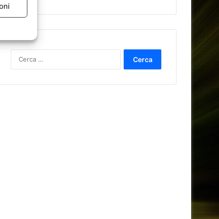
oni
Ricerca
per: