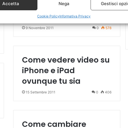
online su iPad con
Accetta
Nega
Gestisci opzi
Roadshow
Cookie Policy
Informativa Privacy
9 Novembre 2011
0
578
Come vedere video su
iPhone e iPad
ovunque tu sia
15 Settembre 2011
0
406
Come cambiare