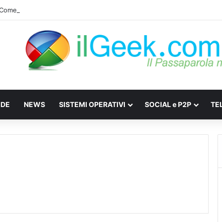
e: Come difendersi da Spyware e Microspie di Nuova Generazione
IDE
NEWS
SISTEMI OPERATIVI
SOCIAL e P2P
TE