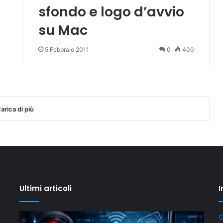
sfondo e logo d’avvio
su Mac
5 Febbraio 2011
0
400
arica di più
Ultimi articoli
I
Privacy
Il
C