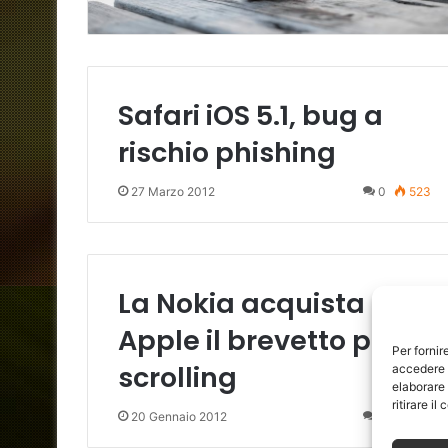
Safari iOS 5.1, bug a
rischio phishing
27 Marzo 2012
0
523
La Nokia acquista da
Apple il brevetto per lo
Per fornir
scrolling
accedere a
elaborare
ritirare i
20 Gennaio 2012
0
341