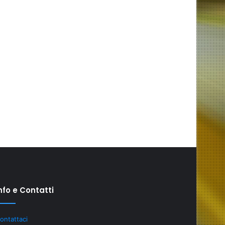
nfo e Contatti
Investire
ontattaci