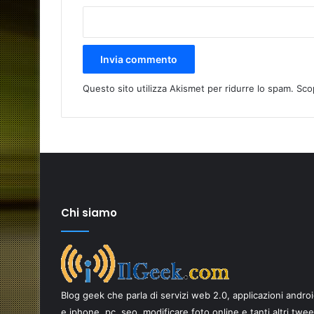
Questo sito utilizza Akismet per ridurre lo spam.
Sco
Chi siamo
Come
scegliere
i
Blog geek che parla di servizi web 2.0, applicazioni andro
migliori
ricambi
e iphone, pc, seo, modificare foto online e tanti altri twe