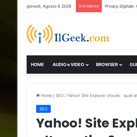
giovedì, Agosto 6 2026
In Evidenza
Privacy Digitale
HOME
AUDIO e VIDEO
BROWSER
GU
Home
/
SEO
/
Yahoo! Site Explorer chiude : quali a
SEO
Yahoo! Site Expl