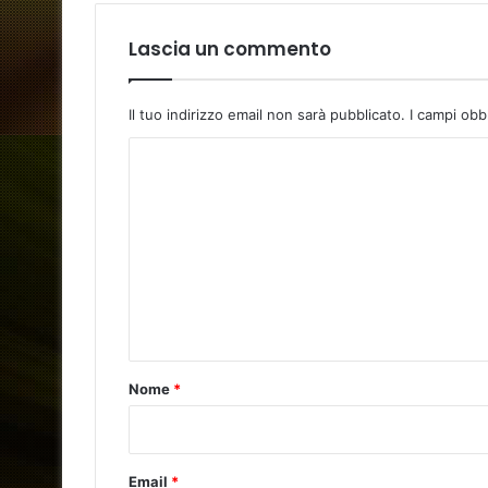
Lascia un commento
Il tuo indirizzo email non sarà pubblicato.
I campi obb
C
o
m
m
e
n
t
o
Nome
*
*
Email
*