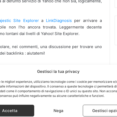
ita al defunto servizio di Yahoo che non sia, logicamente,
jestic Site Explorer
a
LinkDiagnosis
per arrivare a
abile non l’ho ancora trovata. Leggermente decente
mo lontani dai livelli di Yahoo! Site Explorer.
volare, nei commenti, una discussione per trovare uno
dei backlinks : aiutatemi!
Gestisci la tua privacy
e le migliori esperienze, utilizziamo tecnologie come i cookie per memorizzare e/
lle informazioni del dispositivo. Il consenso a queste tecnologie ci permetterà di
 dati come il comportamento di navigazione o ID unici su questo sito. Non accons
l consenso può influire negativamente su alcune caratteristiche e funzioni.
Accetta
Nega
Gestisci opzi