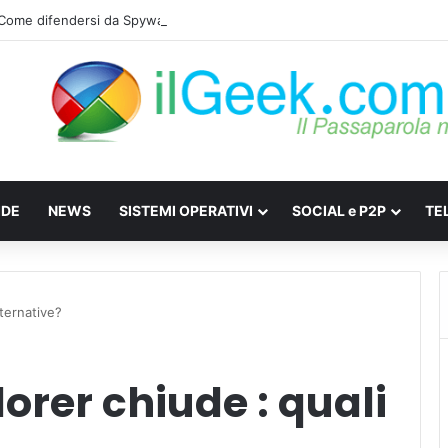
: Come difendersi da Spyware e Microspie di Nuova Generazione
IDE
NEWS
SISTEMI OPERATIVI
SOCIAL e P2P
TE
lternative?
orer chiude : quali