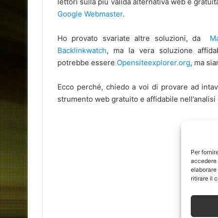
lettori sulla più valida alternativa web e gratu
Google Webmaster
.
Ho provato svariate altre soluzioni, da
Ma
Backlinkwatch
, ma la vera soluzione affid
potrebbe essere
Opensiteexplorer.org
, ma sia
Ecco perché, chiedo a voi di provare ad inta
strumento web gratuito e affidabile nell’analisi 
Per fornir
accedere a
elaborare
ritirare i