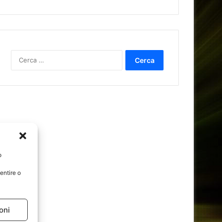
Ricerca
per:
o
entire o
oni