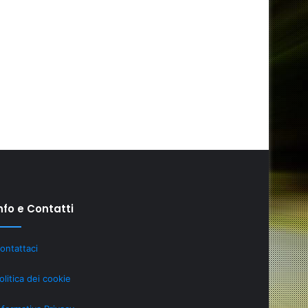
nfo e Contatti
Investire
ontattaci
in
tecnologia:
olitica dei cookie
se
hai