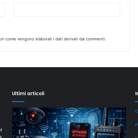
pri come vengono elaborati i dati derivati dai commenti
.
Ultimi articoli
I
Privacy
Il
C
Digitale:
“New
Come
Old”
P
id
difendersi
Drop
da
di
ek