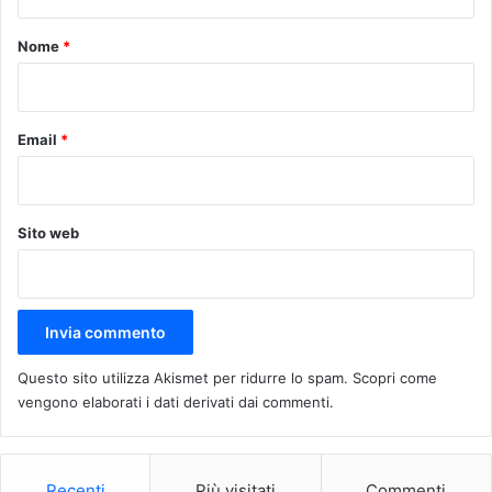
t
o
Nome
*
*
Email
*
Sito web
Questo sito utilizza Akismet per ridurre lo spam.
Scopri come
vengono elaborati i dati derivati dai commenti
.
Recenti
Più visitati
Commenti