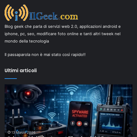
Blog geek che parla di servizi web 2.0, applicazioni android e
iphone, pc, seo, modificare foto online e tanti altri tweek nel
mondo della tecnologia
Il passaparola non è mai stato così rapido!!
Ultimi articoli
Il
In
“New
in
Old”
te
Drop
se
di
ha
Shaiya
la
mostra
pa
come
IV
18 Febbraio 2026