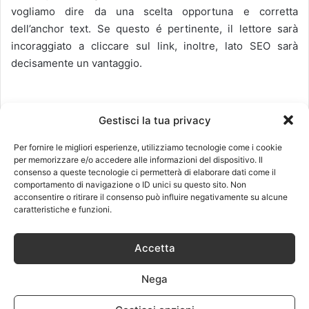
vogliamo dire da una scelta opportuna e corretta
dell’anchor text. Se questo é pertinente, il lettore sarà
incoraggiato a cliccare sul link, inoltre, lato SEO sarà
decisamente un vantaggio.
Gestisci la tua privacy
LinkedIn
Pinterest
Reddit
Per fornire le migliori esperienze, utilizziamo tecnologie come i cookie
per memorizzare e/o accedere alle informazioni del dispositivo. Il
consenso a queste tecnologie ci permetterà di elaborare dati come il
comportamento di navigazione o ID unici su questo sito. Non
Articoli simili
acconsentire o ritirare il consenso può influire negativamente su alcune
caratteristiche e funzioni.
Article Spinning : 6 motivi
Di cosa si occupa una web
Accetta
per stare attenti a questa
agency?
tecnica nell’Article
18 Gennaio 2016
Marketing
Nega
23 Dicembre 2011