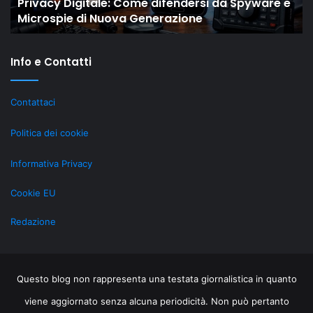
Il “New Old” Drop di Shaiya mostra come gli
gli
ri
MMO storici restano rilevanti grazie al LiveOps
MMO
su
storici
ta
restano
Info e Contatti
rilevanti
grazie
al
Contattaci
LiveOps
Politica dei cookie
Informativa Privacy
Cookie EU
Redazione
Questo blog non rappresenta una testata giornalistica in quanto
viene aggiornato senza alcuna periodicità. Non può pertanto