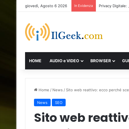
giovedì, Agosto 6 2026
In Evidenza
Privacy Digitale
HOME
AUDIO e VIDEO
BROWSER
GU
Home
/
News
/
Sito web reattivo: ecco perché sc
News
SEO
Sito web reatti