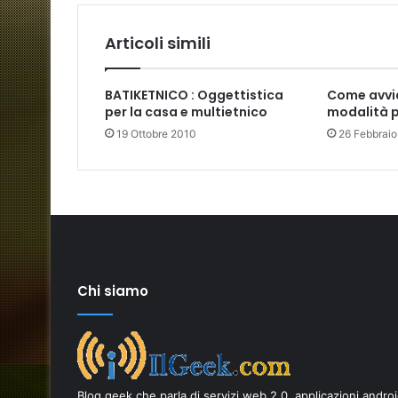
Articoli simili
BATIKETNICO : Oggettistica
Come avvia
per la casa e multietnico
modalità p
19 Ottobre 2010
26 Febbraio
Chi siamo
Come
scegliere
i
Blog geek che parla di servizi web 2.0, applicazioni andro
migliori