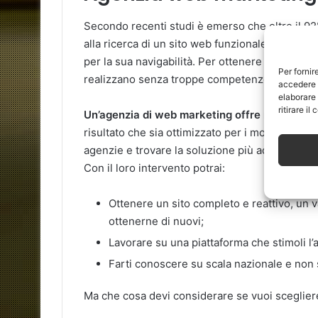
Secondo recenti studi è emerso che oltre il 9
alla ricerca di un sito web funzionale. Ovviamen
per la sua navigabilità. Per ottenere tutto ciò, in
Per fornir
realizzano senza troppe competenze tecniche, 
accedere a
elaborare
ritirare i
Un’agenzia di web marketing offre massima fl
risultato che sia ottimizzato per i motori di ric
agenzie e trovare la soluzione più adatta a te
Con il loro intervento potrai:
Ottenere un sito completo e reattivo, un v
ottenerne di nuovi;
Lavorare su una piattaforma che stimoli l’a
Farti conoscere su scala nazionale e non so
Ma che cosa devi considerare se vuoi sceglier