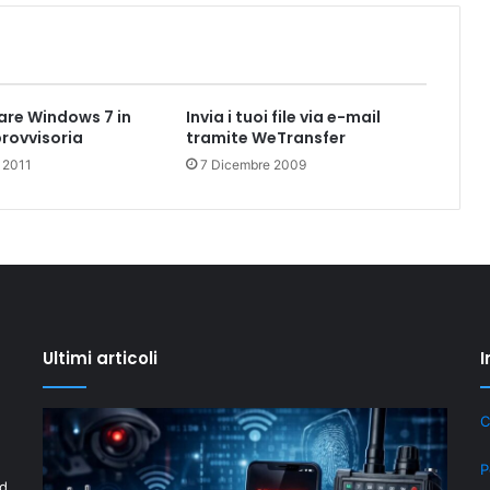
re Windows 7 in
Invia i tuoi file via e-mail
rovvisoria
tramite WeTransfer
 2011
7 Dicembre 2009
Ultimi articoli
I
Privacy
Il
C
Digitale:
“New
Come
Old”
P
id
difendersi
Drop