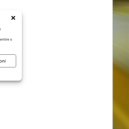
o
entire o
oni