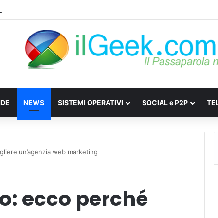
: Come difendersi da Spyware e Microspie di Nuova Generazione
IDE
NEWS
SISTEMI OPERATIVI
SOCIAL e P2P
TE
egliere un’agenzia web marketing
vo: ecco perché