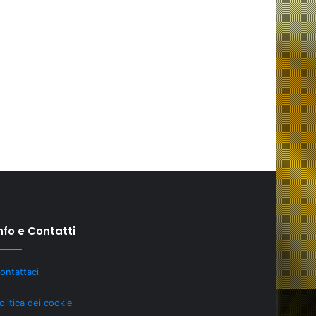
nfo e Contatti
Investire
ontattaci
in
tecnologia:
olitica dei cookie
se