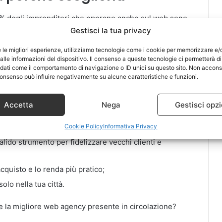
2% degli imprenditori che operano anche sul web sono
te il discorso vale sia dal punto di vista estetico che
Gestisci la tua privacy
vece di preferire i siti web “fai da te”, quelli che si
e le migliori esperienze, utilizziamo tecnologie come i cookie per memorizzare e/
è bene scegliere la qualità.
lle informazioni del dispositivo. Il consenso a queste tecnologie ci permetterà di
 dati come il comportamento di navigazione o ID unici su questo sito. Non accons
l consenso può influire negativamente su alcune caratteristiche e funzioni.
essibilità e personalizzazione
, fino a ottenere un
erca. Il consiglio è quindi quello di consultare diverse
Accetta
Nega
Gestisci opzi
, in modo da sfruttare le conoscenze dei suoi membri.
Cookie Policy
Informativa Privacy
alido strumento per fidelizzare vecchi clienti e
cquisto e lo renda più pratico;
lo nella tua città.
e la migliore web agency presente in circolazione?