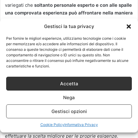
variegati che
soltanto personale esperto e con alle spalle
una comprovata esperienza può affrontare nella maniera
migliore;
tale mix di tecnologia,
se gestito con metodi fai
Gestisci la tua privacy
da te può non soltanto rimanere inutilizzato, ma anche
provocare non pochi danni all’abitazione.
Per fornire le migliori esperienze, utilizziamo tecnologie come i cookie
Per tutte queste ragioni è necessario
poter contare su
per memorizzare e/o accedere alle informazioni del dispositivo. Il
consenso a queste tecnologie ci permetterà di elaborare dati come il
professionisti esperti del settore
che siano in grado di
comportamento di navigazione o ID unici su questo sito. Non
impostare correttamente impianti domotici.
acconsentire o ritirare il consenso può influire negativamente su alcune
caratteristiche e funzioni.
Instapro
si propone di selezionare
persone ed aziende
affidabili
che operano nel settore prescelto dall’utente; è
Accetta
sufficiente compilare una richiesta di preventivo ed
Nega
inviarla ad
Instapro
che provvederà a
contattare il
personale iscritto che si trova nella zona più vicina a quella
Gestisci opzioni
del committente.
In
breve tempo, solitamente 24 ore,
viene inviato
un preventivo gratuito, dalla cui analisi ed
Cookie Policy
Informativa Privacy
eventuale comparazione con altri simili, è possibile
effettuare la scelta migliore per le proprie esigenze.