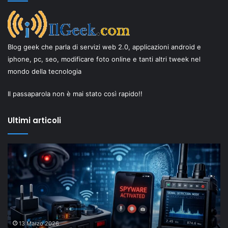
Blog geek che parla di servizi web 2.0, applicazioni android e
iphone, pc, seo, modificare foto online e tanti altri tweek nel
mondo della tecnologia
Il passaparola non è mai stato così rapido!!
Ultimi articoli
Il
“New
Old”
Drop
di
Shaiya
mostra
come
18 Febbraio 2026