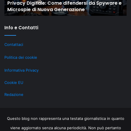
e e
Il “New Old” Drop di Shaiya mostra come gli
gli
MMO storici restano rilevanti grazie al LiveOps
MMO
storici
restano
Info e Contatti
rilevanti
grazie
al
Contattaci
LiveOps
Politica dei cookie
Informativa Privacy
Cookie EU
Redazione
Questo blog non rappresenta una testata giornalistica in quanto
viene aggiornato senza alcuna periodicità. Non può pertanto