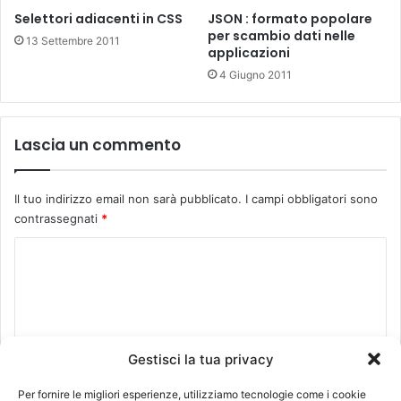
Selettori adiacenti in CSS
JSON : formato popolare
per scambio dati nelle
13 Settembre 2011
applicazioni
4 Giugno 2011
Lascia un commento
Il tuo indirizzo email non sarà pubblicato.
I campi obbligatori sono
contrassegnati
*
C
o
m
m
Gestisci la tua privacy
e
n
Per fornire le migliori esperienze, utilizziamo tecnologie come i cookie