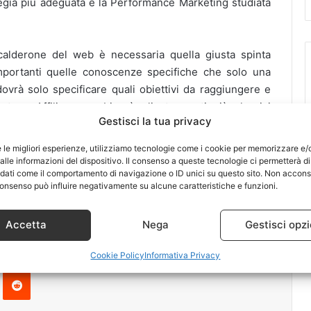
rategia più adeguata e la Performance Marketing studiata
 calderone del web è necessaria quella giusta spinta
mportanti quelle conoscenze specifiche che solo una
dovrà solo specificare quali obiettivi da raggiungere e
tare. Affiliago combinerà gli strumenti più classici
Gestisci la tua privacy
Seo, dell’ADV e del Social Buzz in una strategia orientata
e le migliori esperienze, utilizziamo tecnologie come i cookie per memorizzare e/
lle informazioni del dispositivo. Il consenso a queste tecnologie ci permetterà di
 dati come il comportamento di navigazione o ID unici su questo sito. Non accons
un’azienda opera è importante percorrere più strade,
l consenso può influire negativamente su alcune caratteristiche e funzioni.
il web offre a promozione e supporto dell’attività di
eti, duraturi e misurabili.
Accetta
Nega
Gestisci opzi
Cookie Policy
Informativa Privacy
Pinterest
Reddit