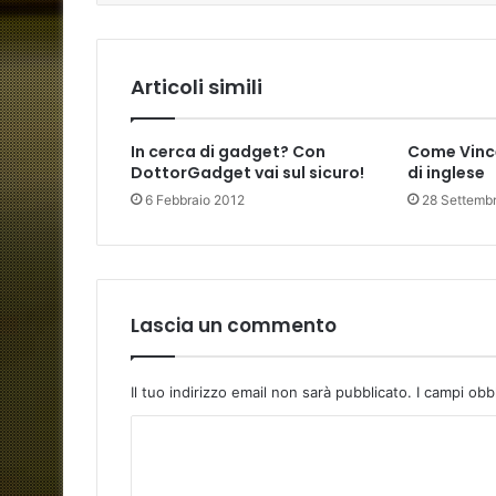
Articoli simili
In cerca di gadget? Con
Come Vince
DottorGadget vai sul sicuro!
di inglese
6 Febbraio 2012
28 Settemb
Lascia un commento
Il tuo indirizzo email non sarà pubblicato.
I campi obb
C
o