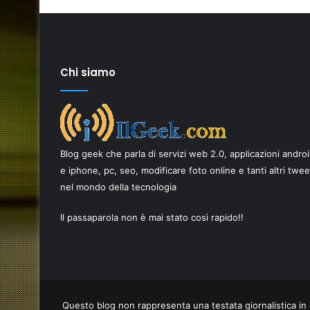
Chi siamo
Come
scegliere
i
Blog geek che parla di servizi web 2.0, applicazioni andro
migliori
ricambi
e iphone, pc, seo, modificare foto online e tanti altri twe
per
nel mondo della tecnologia
17 Giugno 2026
smartphone
Come scegliere i migliori ricambi p
per
Il passaparola non è mai stato così rapido!!
AI è una
smartphone per una riparazione d
una
qualità
riparazione
di
qualità
Questo blog non rappresenta una testata giornalistica in 