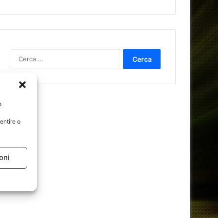
Ricerca
per:
o
entire o
oni