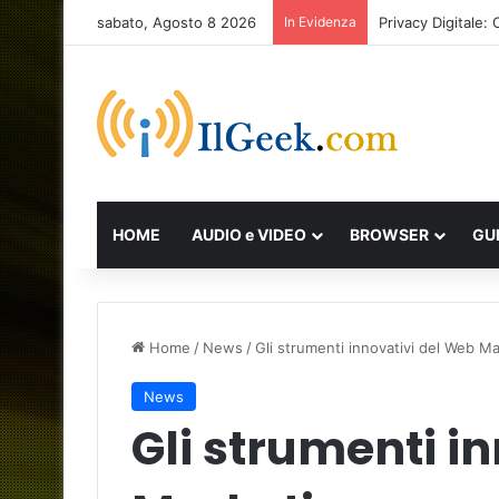
sabato, Agosto 8 2026
In Evidenza
Privacy Digitale
HOME
AUDIO e VIDEO
BROWSER
GU
Home
/
News
/
Gli strumenti innovativi del Web M
News
Gli strumenti i