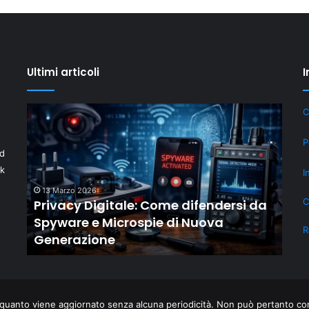
Ultimi articoli
I
Privacy
Il
C
Digitale:
“New
Come
Old”
P
id
difendersi
Drop
da
di
ek
I
Spyware
Shaiya
13 Marzo 2026
18
e
mostr
C
er
Privacy Digitale: Come difendersi da
Il 
Microspie
come
i
Spyware e Microspie di Nuova
com
di
gli
R
Generazione
ril
Nuova
MMO
Generazione
storici
resta
rilevan
grazie
quanto viene aggiornato senza alcuna periodicità. Non può pertanto cons