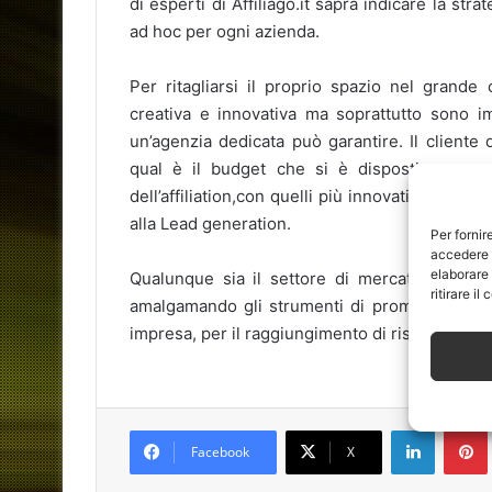
di esperti di Affiliago.it saprà indicare la st
ad hoc per ogni azienda.
Per ritagliarsi il proprio spazio nel grande
creativa e innovativa ma soprattutto sono i
un’agenzia dedicata può garantire. Il cliente 
qual è il budget che si è disposti a soppor
dell’affiliation,con quelli più innovativi della 
alla Lead generation.
Per fornir
accedere a
elaborare
Qualunque sia il settore di mercato in cui 
ritirare i
amalgamando gli strumenti di promozione che 
impresa, per il raggiungimento di risultati concr
LinkedIn
Facebook
X