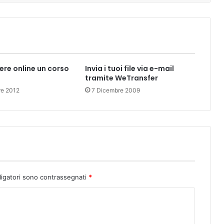
re online un corso
Invia i tuoi file via e-mail
tramite WeTransfer
re 2012
7 Dicembre 2009
ligatori sono contrassegnati
*