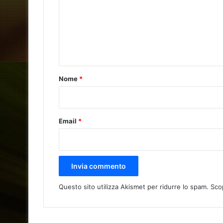
m
m
e
n
t
o
Nome
*
*
Email
*
Questo sito utilizza Akismet per ridurre lo spam.
Sco