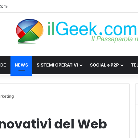
: Come difendersi da Spyware e Microspie di Nuova Generazione
IDE
NEWS
SISTEMI OPERATIVI
SOCIAL e P2P
TE
arketing
nnovativi del Web