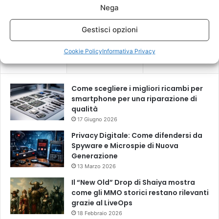
Nega
Questo sito utilizza Akismet per ridurre lo spam.
Scopri come
vengono elaborati i dati derivati dai commenti
.
Gestisci opzioni
Cookie Policy
Informativa Privacy
Recenti
Più visitati
Commenti
Come scegliere i migliori ricambi per
smartphone per una riparazione di
qualità
17 Giugno 2026
Privacy Digitale: Come difendersi da
Spyware e Microspie di Nuova
Generazione
13 Marzo 2026
Il “New Old” Drop di Shaiya mostra
come gli MMO storici restano rilevanti
grazie al LiveOps
18 Febbraio 2026