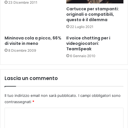
23 Dicembre 2011
Cartucce per stampanti:
originali o compatibili,
questo è il dilemma
22 Luglio 2021
Mininova cola a picco, 66%
Il voice chatting per i
di visite in meno
videogiocatori:
TeamSpeak
8 Dicembre 2009
6 Gennaio 2010
Lascia un commento
Il tuo indirizzo email non sarà pubblicato.
I campi obbligatori sono
contrassegnati
*
C
o