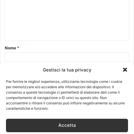
m
m
e
n
t
o
Nome
*
*
Gestisci la tua privacy
Email
*
Per fornire le migliori esperienze, utilizziamo tecnologie come i cookie
per memorizzare e/o accedere alle informazioni del dispositivo. Il
consenso a queste tecnologie ci permetterà di elaborare dati come il
comportamento di navigazione o ID unici su questo sito. Non
Sito web
acconsentire o ritirare il consenso può influire negativamente su alcune
caratteristiche e funzioni.
Accetta