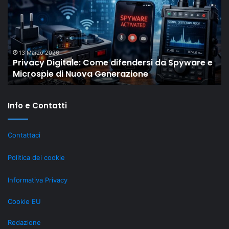
Drop
di
Shaiya
mostra
come
18 Febbraio 2026
e e
Il “New Old” Drop di Shaiya mostra come gli
gli
MMO storici restano rilevanti grazie al LiveOps
MMO
storici
restano
Info e Contatti
rilevanti
grazie
al
Contattaci
LiveOps
Politica dei cookie
Informativa Privacy
Cookie EU
Redazione