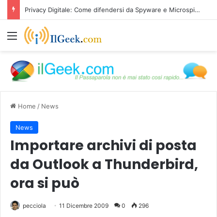
Privacy Digitale: Come difendersi da Spyware e Microspie di Nuova Generazione
Menu
Home
/
News
News
Importare archivi di posta
da Outlook a Thunderbird,
ora si può
pecciola
11 Dicembre 2009
0
296