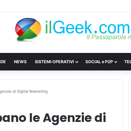
: Come difendersi da Spyware e Microspie di Nuova Generazione
IDE
NEWS
SISTEMI OPERATIVI
SOCIAL e P2P
TE
genzie di Digital Marketing
pano le Agenzie di