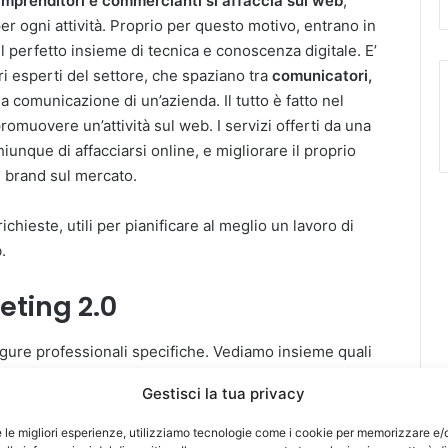
 imprenditori e commercianti si affaccia sul web
,
 ogni attività. Proprio per questo motivo, entrano in
il perfetto insieme di tecnica e conoscenza digitale. E’
ri esperti del settore, che spaziano tra
comunicatori,
a comunicazione di un’azienda. Il tutto è fatto nel
promuovere un’attività sul web. I servizi offerti da una
unque di affacciarsi online, e migliorare il proprio
 brand sul mercato.
chieste, utili per pianificare al meglio un lavoro di
.
eting 2.0
ure professionali specifiche. Vediamo insieme quali
Gestisci la tua privacy
ntenuti per l’azienda;
e le migliori esperienze, utilizziamo tecnologie come i cookie per memorizzare e/