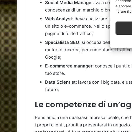
accedere a
Social Media Manager
: va a condividere 
elaborare
conoscenza di un marchio o brand su dive
ritirare i
Web Analyst
: deve analizzare il traffico,
un sito o e-commerce. Nello specifico contr
pagine di forte traffico;
Specialista SEO
: si occupa dell’ottimizzaz
motori di ricerca, per aumentare il traffico
Google;
E-commerce manager
: conosce i punti di
tuo store.
Data Scientist
: lavora con i big data, e us
futuro.
Le competenze di un’age
Pensiamo a una qualsiasi impresa locale, che ha
i propri clienti, pronti a presentarsi in negozio.