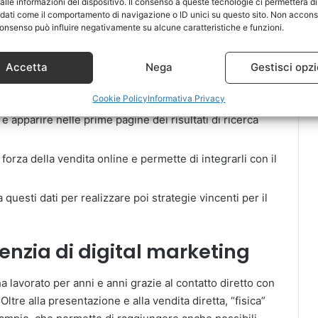
lle informazioni del dispositivo. Il consenso a queste tecnologie ci permetterà di
i contenuti sui social, in modo tale da diffondere la
 dati come il comportamento di navigazione o ID unici su questo sito. Non accons
rse piattaforme;
l consenso può influire negativamente su alcune caratteristiche e funzioni.
 e gli indici che sono relativi al regolare funzionamento di
olla i visitatori, il tempo che trascorrono sul sito, e le
Accetta
Nega
Gestisci opzi
Cookie Policy
Informativa Privacy
ione della visibilità online, lavorando co l’algoritmo dei
 e apparire nelle prime pagine dei risultati di ricerca
 forza della vendita online e permette di integrarli con il
a questi dati per realizzare poi strategie vincenti per il
nzia di digital marketing
 lavorato per anni e anni grazie al contatto diretto con
 Oltre alla presentazione e alla vendita diretta, “fisica”