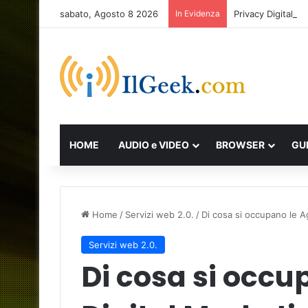
sabato, Agosto 8 2026
In Evidenza
Privacy Digitale
HOME
AUDIO e VIDEO
BROWSER
GU
Home
/
Servizi web 2.0.
/
Di cosa si occupano le A
Servizi web 2.0.
Di cosa si occu