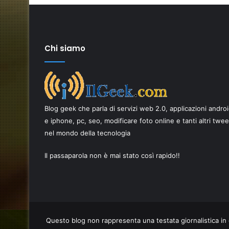
Chi siamo
Come
scegliere
i
Blog geek che parla di servizi web 2.0, applicazioni andro
migliori
ricambi
e iphone, pc, seo, modificare foto online e tanti altri twe
per
nel mondo della tecnologia
17 Giugno 2026
smartphone
Come scegliere i migliori ricambi p
per
Il passaparola non è mai stato così rapido!!
AI è una
smartphone per una riparazione d
una
qualità
riparazione
di
qualità
Questo blog non rappresenta una testata giornalistica in 