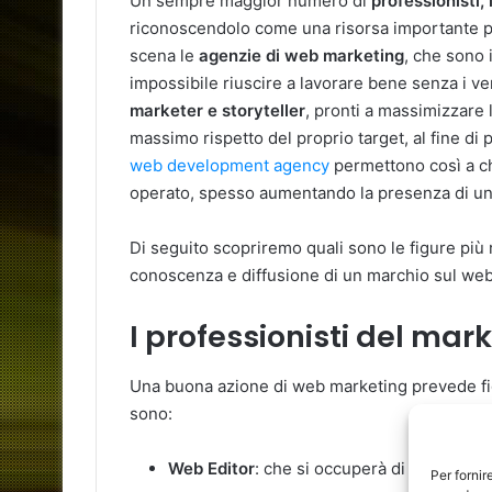
Un sempre maggior numero di
professionisti,
riconoscendolo come una risorsa importante per
scena le
agenzie di web marketing
, che sono 
impossibile riuscire a lavorare bene senza i ve
marketer e storyteller
, pronti a massimizzare l
massimo rispetto del proprio target, al fine di 
web development agency
permettono così a chi
operato, spesso aumentando la presenza di un
Di seguito scopriremo quali sono le figure più ri
conoscenza e diffusione di un marchio sul web
I professionisti del mark
Una buona azione di web marketing prevede fig
sono:
Web Editor
: che si occuperà di creare i co
Per fornir