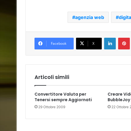
agenzia web
digit
LinkedIn
Facebook
X
Articoli simili
Convertitore Valuta per
Creare Vid
Tenersi sempre Aggiornati
BubbleJoy
29 Ottobre 2009
22 Ottobre 