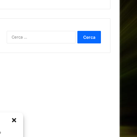
Ricerca
per:
o