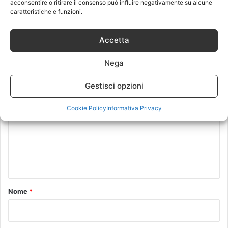
acconsentire o ritirare il consenso può influire negativamente su alcune
caratteristiche e funzioni.
Lascia un commento
Accetta
Il tuo indirizzo email non sarà pubblicato.
I campi obbligatori sono
Nega
contrassegnati
*
C
Gestisci opzioni
o
Cookie Policy
Informativa Privacy
m
m
e
n
t
o
Nome
*
*