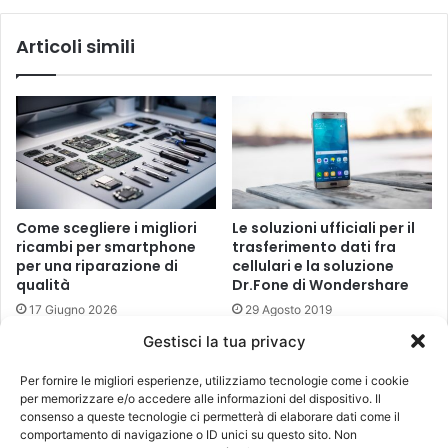
Articoli simili
Come scegliere i migliori
Le soluzioni ufficiali per il
ricambi per smartphone
trasferimento dati fra
per una riparazione di
cellulari e la soluzione
qualità
Dr.Fone di Wondershare
17 Giugno 2026
29 Agosto 2019
Gestisci la tua privacy
Applicazioni per gli
Come installare l’Android
smartphone che aiutano
Market sul nuovo Horus
Per fornire le migliori esperienze, utilizziamo tecnologie come i cookie
gli autisti
4Geek
per memorizzare e/o accedere alle informazioni del dispositivo. Il
28 Giugno 2012
11 Maggio 2011
consenso a queste tecnologie ci permetterà di elaborare dati come il
comportamento di navigazione o ID unici su questo sito. Non