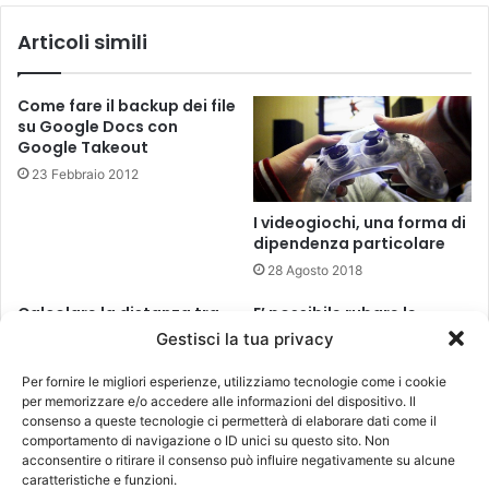
Articoli simili
Come fare il backup dei file
su Google Docs con
Google Takeout
23 Febbraio 2012
I videogiochi, una forma di
dipendenza particolare
28 Agosto 2018
Calcolare la distanza tra
E’ possibile rubare le
due città su strada e
password di Facebook?
Gestisci la tua privacy
aerea su Bing Maps
Ennesima bufala
Per fornire le migliori esperienze, utilizziamo tecnologie come i cookie
26 Novembre 2010
10 Dicembre 2009
per memorizzare e/o accedere alle informazioni del dispositivo. Il
consenso a queste tecnologie ci permetterà di elaborare dati come il
comportamento di navigazione o ID unici su questo sito. Non
acconsentire o ritirare il consenso può influire negativamente su alcune
Lascia un commento
caratteristiche e funzioni.