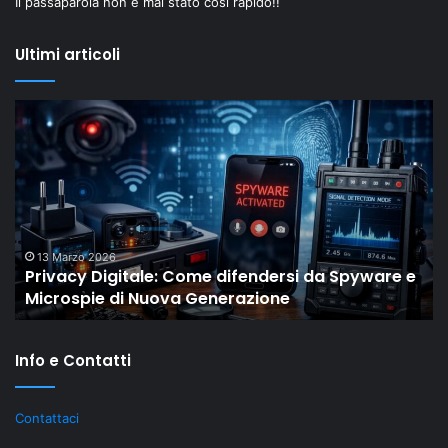
Il passaparola non è mai stato così rapido!!
Ultimi articoli
Privacy
Il
Digitale:
“
Come
Ol
difendersi
Dr
da
di
Spyware
Sh
e
mo
Microspie
c
13 Marzo 2026
Privacy Digitale: Come difendersi da Spyware e
di
gli
Microspie di Nuova Generazione
Nuova
M
Generazione
st
re
Info e Contatti
ri
gr
al
Contattaci
Li