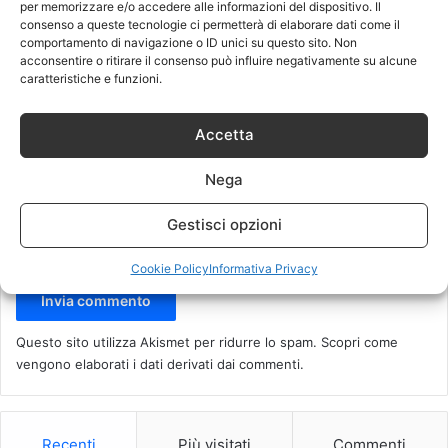
t
per memorizzare e/o accedere alle informazioni del dispositivo. Il
consenso a queste tecnologie ci permetterà di elaborare dati come il
o
Nome
*
comportamento di navigazione o ID unici su questo sito. Non
acconsentire o ritirare il consenso può influire negativamente su alcune
*
caratteristiche e funzioni.
Email
*
Accetta
Nega
Sito web
Gestisci opzioni
Cookie Policy
Informativa Privacy
Questo sito utilizza Akismet per ridurre lo spam.
Scopri come
vengono elaborati i dati derivati dai commenti
.
Recenti
Più visitati
Commenti