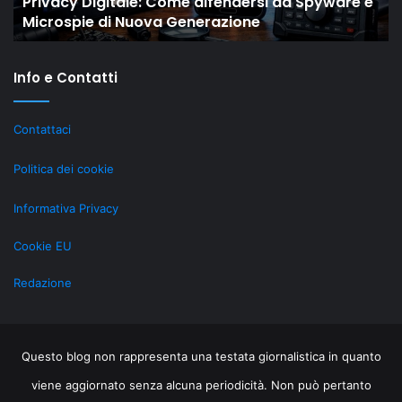
e
Il “New Old” Drop di Shaiya mostra come gli
gli
r
MMO storici restano rilevanti grazie al LiveOps
MMO
su
storici
t
restano
Info e Contatti
rilevanti
grazie
al
Contattaci
LiveOps
Politica dei cookie
Informativa Privacy
Cookie EU
Redazione
Questo blog non rappresenta una testata giornalistica in quanto
viene aggiornato senza alcuna periodicità. Non può pertanto