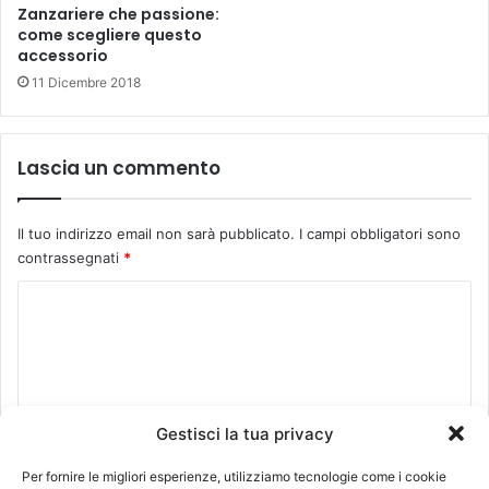
Zanzariere che passione:
come scegliere questo
accessorio
11 Dicembre 2018
Lascia un commento
Il tuo indirizzo email non sarà pubblicato.
I campi obbligatori sono
contrassegnati
*
C
o
m
m
e
Gestisci la tua privacy
n
Per fornire le migliori esperienze, utilizziamo tecnologie come i cookie