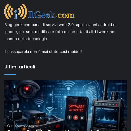
Blog geek che parla di servizi web 2.0, applicazioni android e
iphone, pc, seo, modificare foto online e tanti altri tweek nel
mondo della tecnologia
Il passaparola non è mai stato così rapido!!
Ultimi articoli
Il
I
“New
in
Old”
t
Drop
s
di
h
Shaiya
la
mostra
pa
come
I
18 Febbraio 2026