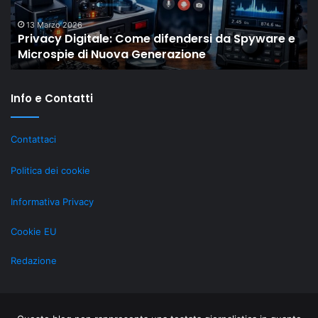
e
mo
Microspie
c
13 Marzo 2026
Privacy Digitale: Come difendersi da Spyware e
di
gli
Microspie di Nuova Generazione
Nuova
M
Generazione
st
re
Info e Contatti
ri
gr
al
Contattaci
Li
Politica dei cookie
Informativa Privacy
Cookie EU
Redazione