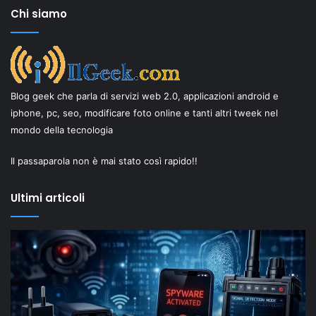
Chi siamo
Blog geek che parla di servizi web 2.0, applicazioni android e
iphone, pc, seo, modificare foto online e tanti altri tweek nel
mondo della tecnologia
Il passaparola non è mai stato così rapido!!
Ultimi articoli
Privacy
Il
Digitale:
“
Come
Ol
difendersi
Dr
da
di
Spyware
Sh