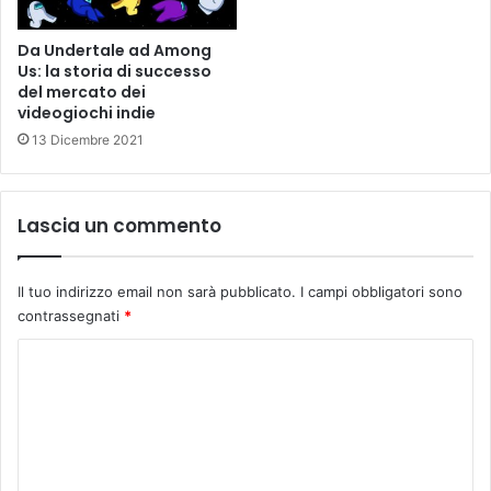
Da Undertale ad Among
Us: la storia di successo
del mercato dei
videogiochi indie
13 Dicembre 2021
Lascia un commento
Il tuo indirizzo email non sarà pubblicato.
I campi obbligatori sono
contrassegnati
*
C
o
m
m
e