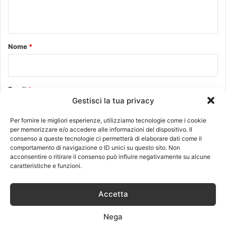
n
t
o
Nome
*
*
Email
*
Gestisci la tua privacy
Per fornire le migliori esperienze, utilizziamo tecnologie come i cookie
per memorizzare e/o accedere alle informazioni del dispositivo. Il
Sito web
consenso a queste tecnologie ci permetterà di elaborare dati come il
comportamento di navigazione o ID unici su questo sito. Non
acconsentire o ritirare il consenso può influire negativamente su alcune
caratteristiche e funzioni.
Accetta
Questo sito utilizza Akismet per ridurre lo spam.
Scopri come
vengono elaborati i dati derivati dai commenti
.
Nega