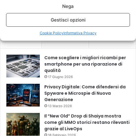
Nega
Questo sito utilizza Akismet per ridurre lo spam.
Scopri come
vengono elaborati i dati derivati dai commenti
.
Gestisci opzioni
Cookie Policy
Informativa Privacy
Recenti
Più visitati
Commenti
Come scegliere i migliori ricambi per
smartphone per una riparazione di
qualità
17 Giugno 2026
Privacy Digitale: Come difendersi da
Spyware e Microspie di Nuova
Generazione
13 Marzo 2026
Il “New Old” Drop di Shaiya mostra
come gli MMO storici restano rilevanti
grazie al LiveOps
18 Febbraio 2026