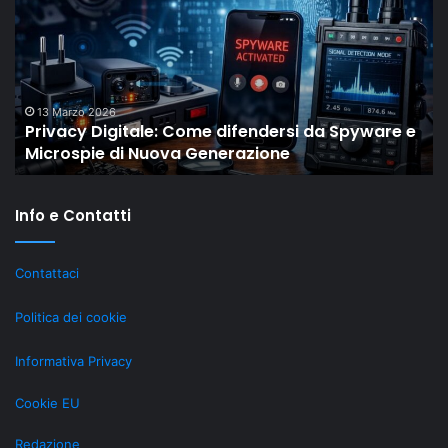
Old”
Drop
di
Shaiya
mostra
come
18 Febbraio 2026
 Spyware e
Il “New Old” Drop di Shaiya mostra come 
gli
MMO storici restano rilevanti grazie al L
MMO
storici
restano
Info e Contatti
rilevanti
grazie
al
Contattaci
LiveOps
Politica dei cookie
Informativa Privacy
Cookie EU
Redazione