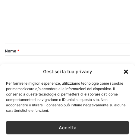
m
m
e
n
t
o
Nome
*
*
Gestisci la tua privacy
Email
*
Per fornire le migliori esperienze, utilizziamo tecnologie come i cookie
per memorizzare e/o accedere alle informazioni del dispositivo. Il
consenso a queste tecnologie ci permetterà di elaborare dati come il
comportamento di navigazione o ID unici su questo sito. Non
Sito web
acconsentire o ritirare il consenso può influire negativamente su alcune
caratteristiche e funzioni.
Accetta