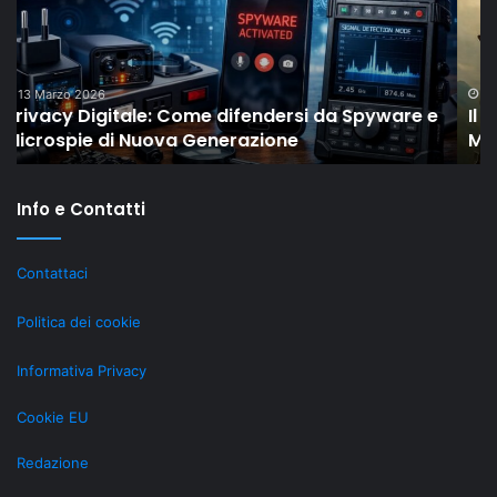
Drop
se
di
ha
Shaiya
la
mostra
pa
come
IV
18 Febbraio 2026
Il “New Old” Drop di Shaiya mostra come gli
gli
ri
MMO storici restano rilevanti grazie al LiveOps
MMO
su
storici
ta
restano
Info e Contatti
rilevanti
grazie
al
Contattaci
LiveOps
Politica dei cookie
Informativa Privacy
Cookie EU
Redazione