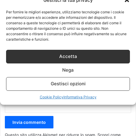
Gestisci la tua privacy
m
Per fornire le migliori esperienze, utilizziamo tecnologie come i cookie
e
per memorizzare e/o accedere alle informazioni del dispositivo. Il
consenso a queste tecnologie ci permetterà di elaborare dati come il
n
comportamento di navigazione o ID unici su questo sito. Non
t
acconsentire o ritirare il consenso può influire negativamente su alcune
caratteristiche e funzioni.
o
Nome
*
*
Accetta
Email
*
Nega
Gestisci opzioni
Sito web
Cookie Policy
Informativa Privacy
Questo sito utilizza Akismet per ridurre lo spam.
Scopri come