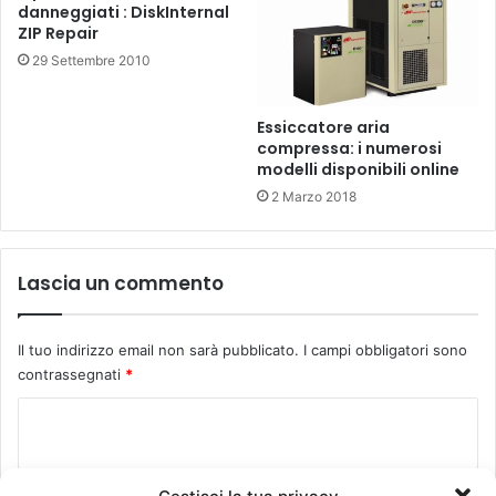
danneggiati : DiskInternal
ZIP Repair
29 Settembre 2010
Essiccatore aria
compressa: i numerosi
modelli disponibili online
2 Marzo 2018
Lascia un commento
Il tuo indirizzo email non sarà pubblicato.
I campi obbligatori sono
contrassegnati
*
C
o
m