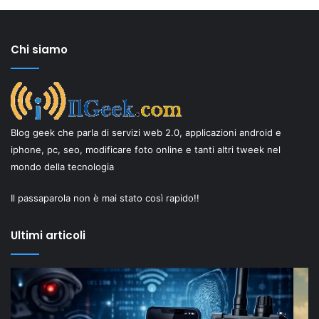
Chi siamo
Blog geek che parla di servizi web 2.0, applicazioni android e
iphone, pc, seo, modificare foto online e tanti altri tweek nel
mondo della tecnologia
Il passaparola non è mai stato così rapido!!
Ultimi articoli
Il
In
“New
in
Old”
te