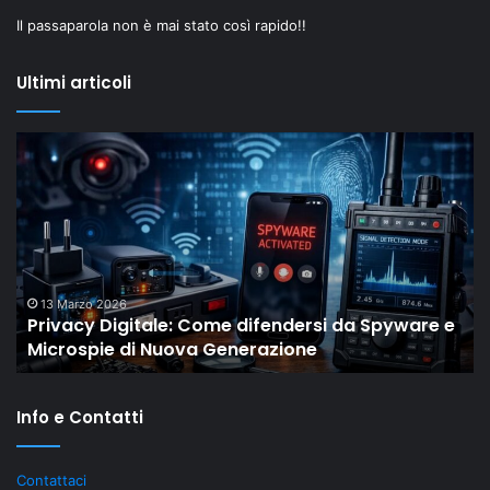
Il passaparola non è mai stato così rapido!!
Ultimi articoli
Il
“New
Old”
Drop
di
Shaiya
mostra
come
18 Febbraio 2026
 e
Il “New Old” Drop di Shaiya mostra come gli
gli
MMO storici restano rilevanti grazie al LiveOps
MMO
storici
restano
Info e Contatti
rilevanti
grazie
al
Contattaci
LiveOps