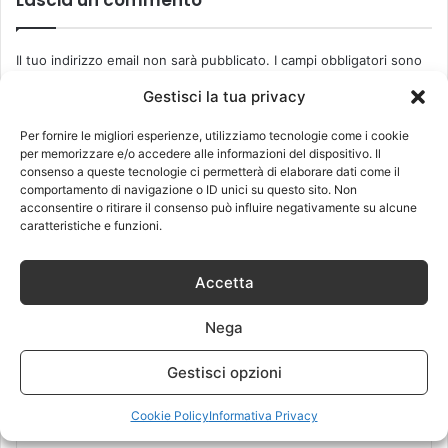
Lascia un commento
Il tuo indirizzo email non sarà pubblicato.
I campi obbligatori sono
contrassegnati
*
Gestisci la tua privacy
C
Per fornire le migliori esperienze, utilizziamo tecnologie come i cookie
o
per memorizzare e/o accedere alle informazioni del dispositivo. Il
consenso a queste tecnologie ci permetterà di elaborare dati come il
m
comportamento di navigazione o ID unici su questo sito. Non
acconsentire o ritirare il consenso può influire negativamente su alcune
m
caratteristiche e funzioni.
e
n
Accetta
t
Nega
o
Nome
*
*
Gestisci opzioni
Cookie Policy
Informativa Privacy
Email
*