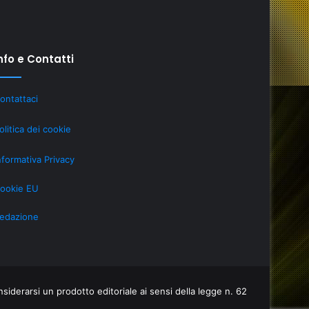
nfo e Contatti
ire
L’ottava
ontattaci
versione
ogia:
di
olitica dei cookie
MAIA
AI
nformativa Privacy
è
una
ookie EU
 Maggio 2025
6 Maggio 2025
meraviglia
estire in tecnologia: se hai la
L’ottava ve
mi
edazione
tita IVA risparmi sulle tasse
meraviglia
iderarsi un prodotto editoriale ai sensi della legge n. 62