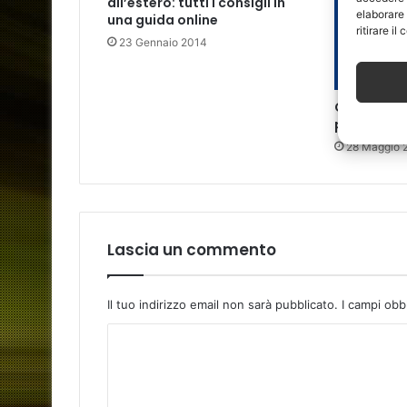
all’estero: tutti i consigli in
elaborare
una guida online
ritirare i
23 Gennaio 2014
Come scegl
posta elett
28 Maggio 
Lascia un commento
Il tuo indirizzo email non sarà pubblicato.
I campi obb
C
o
m