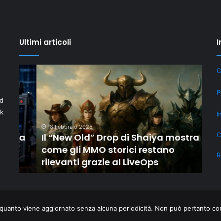
Ultimi articoli
I
Il
Invest
C
“New
in
Old”
tecnol
P
id
Drop
se
di
hai
ek
I
Shaiya
la
18 Febbraio 2026
mostra
partita
C
da
Il “New Old” Drop di Shaiya mostra
25
come
IVA
come gli MMO storici restano
Inv
gli
rispar
R
rilevanti grazie al LiveOps
par
MMO
sulle
storici
tasse
restano
rilevanti
grazie
quanto viene aggiornato senza alcuna periodicità. Non può pertanto cons
al