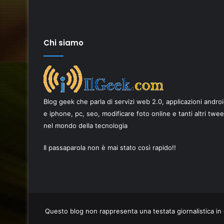
Chi siamo
Privacy
Digitale:
Come
Blog geek che parla di servizi web 2.0, applicazioni andro
difendersi
da
e iphone, pc, seo, modificare foto online e tanti altri twe
Spyware
nel mondo della tecnologia
13 Marzo 2026
e
ricambi per
Privacy Digitale: Come difendersi 
Microspie
Il passaparola non è mai stato così rapido!!
azione di
Spyware e Microspie di Nuova
di
Generazione
Nuova
Generazione
Questo blog non rappresenta una testata giornalistica in 