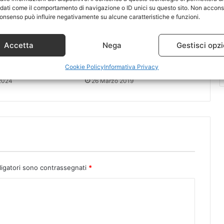
 dati come il comportamento di navigazione o ID unici su questo sito. Non accons
l consenso può influire negativamente su alcune caratteristiche e funzioni.
Accetta
Nega
Gestisci opzi
iere un provider di
Di cosa si occupano le
Cookie Policy
Informativa Privacy
ronica in Italia
Agenzie di Digital Marketing
2024
26 Marzo 2019
ligatori sono contrassegnati
*