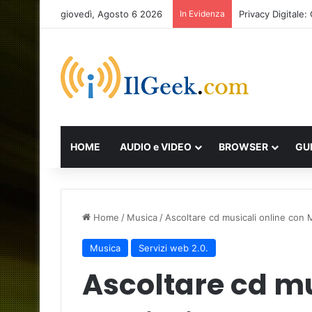
giovedì, Agosto 6 2026
In Evidenza
Privacy Digitale
HOME
AUDIO e VIDEO
BROWSER
GU
Home
/
Musica
/
Ascoltare cd musicali online con 
Musica
Servizi web 2.0.
Ascoltare cd mu