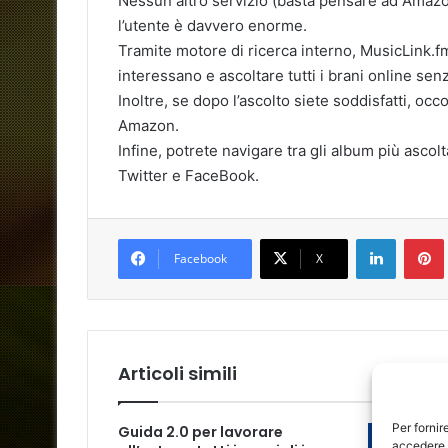
Nessun altro servizio (basta pensare ad Amazon
l’utente è davvero enorme.
Tramite motore di ricerca interno, MusicLink.f
interessano e ascoltare tutti i brani online sen
Inoltre, se dopo l’ascolto siete soddisfatti, occo
Amazon.
Infine, potrete navigare tra gli album più ascol
Twitter e FaceBook.
LinkedIn
Facebook
X
Articoli simili
Per fornir
Guida 2.0 per lavorare
accedere a