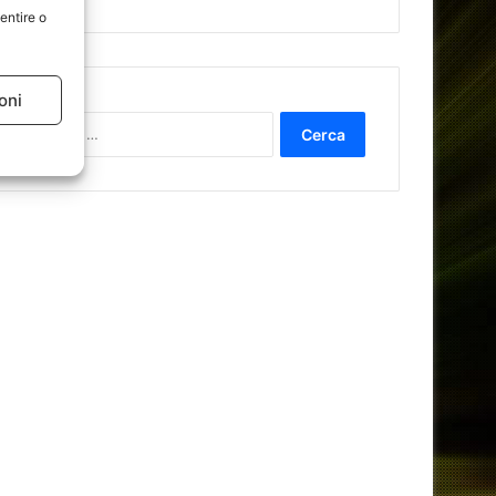
entire o
oni
Ricerca
per: