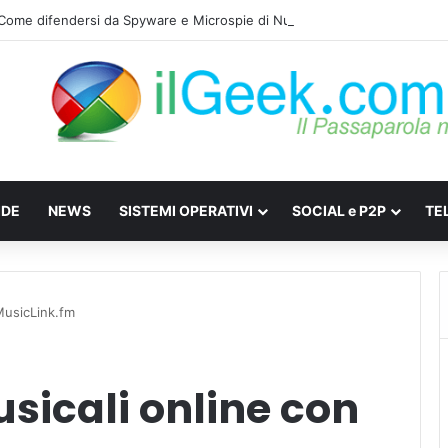
: Come difendersi da Spyware e Microspie di Nuova Generazione
IDE
NEWS
SISTEMI OPERATIVI
SOCIAL e P2P
TE
MusicLink.fm
sicali online con