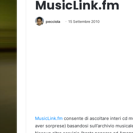
MusicLink.fm
pecciola
15 Settembre 2010
MusicLink.fm
consente di ascoltare interi cd m
aver sorprese) basandosi sull’archivio musica