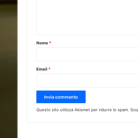
m
e
n
t
o
Nome
*
*
Email
*
Questo sito utilizza Akismet per ridurre lo spam.
Sco