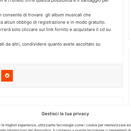
 e iTunes) offre questa possibilità e il vantaggio per
m consente di trovare gli album musicali che
za alcun obbligo di registrazione e in modo gratuito.
rrerà solo cliccare sul link fornito e acquistare il cd su
tati da altri, condividere quanto avete ascoltato su
Pinterest
Reddit
Gestisci la tua privacy
e le migliori esperienze, utilizziamo tecnologie come i cookie per memorizzare e/
lle informazioni del dispositivo. Il consenso a queste tecnologie ci permetterà di