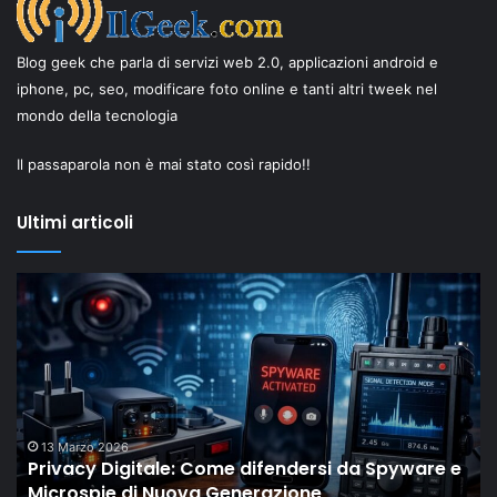
Blog geek che parla di servizi web 2.0, applicazioni android e
iphone, pc, seo, modificare foto online e tanti altri tweek nel
mondo della tecnologia
Il passaparola non è mai stato così rapido!!
Ultimi articoli
Privacy
Il
Digitale:
“
Come
Ol
difendersi
Dr
da
di
Spyware
Sh
e
mo
Microspie
c
13 Marzo 2026
Privacy Digitale: Come difendersi da Spyware e
di
gli
Microspie di Nuova Generazione
Nuova
M