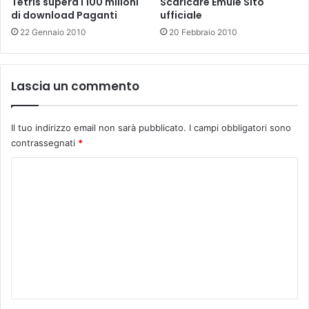
Tetris supera i 100 milioni
Scaricare Emule Sito
di download Paganti
ufficiale
22 Gennaio 2010
20 Febbraio 2010
Lascia un commento
Il tuo indirizzo email non sarà pubblicato.
I campi obbligatori sono
contrassegnati
*
C
o
m
m
e
n
t