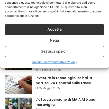
consenso a queste tecnologie ci permetterà di elaborare dati come il
comportamento di navigazione o ID unici su questo sito. Non
Come scegliere i migliori ricambi per
acconsentire o ritirare il consenso può influire negativamente su alcune
smartphone per una riparazione di
caratteristiche e funzioni.
qualità
17 Giugno 2026
Accetta
Privacy Digitale: Come difendersi da
Spyware e Microspie di Nuova
Nega
Generazione
13 Marzo 2026
Gestisci opzioni
Il “New Old” Drop di Shaiya mostra
come gli MMO storici restano rilevanti
Cookie Policy
Informativa Privacy
grazie al LiveOps
18 Febbraio 2026
Investire in tecnologia: se hai la
partita IVA risparmi sulle tasse
25 Maggio 2025
L’ottava versione di MAIA AI è una
meraviglia