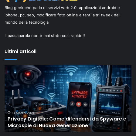
Blog geek che parla di servizi web 2.0, applicazioni android e
iphone, pc, seo, modificare foto online e tanti altri tweek nel
mondo della tecnologia
Il passaparola non è mai stato così rapido!!
Ultimi articoli
Il
“New
i
Old”
Drop
di
Shaiya
l
mostra
p
come
18 Febbraio 2026
e
Il “New Old” Drop di Shaiya mostra come gli
gli
MMO storici restano rilevanti grazie al LiveOps
MMO
s
storici