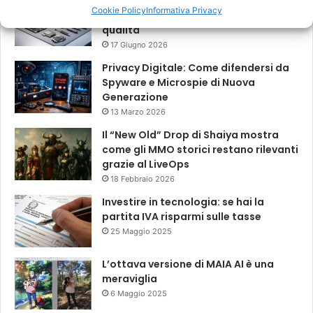
Come scegliere i migliori ricambi per
Cookie Policy
Informativa Privacy
smartphone per una riparazione di
qualità
17 Giugno 2026
Privacy Digitale: Come difendersi da
Spyware e Microspie di Nuova
Generazione
13 Marzo 2026
Il “New Old” Drop di Shaiya mostra
come gli MMO storici restano rilevanti
grazie al LiveOps
18 Febbraio 2026
Investire in tecnologia: se hai la
partita IVA risparmi sulle tasse
25 Maggio 2025
L’ottava versione di MAIA AI è una
meraviglia
6 Maggio 2025