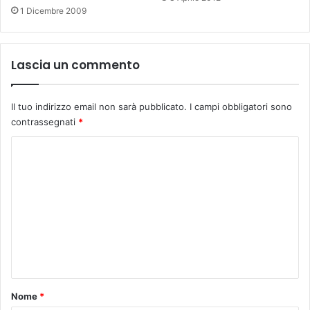
1 Dicembre 2009
Lascia un commento
Il tuo indirizzo email non sarà pubblicato.
I campi obbligatori sono
contrassegnati
*
C
o
m
m
e
n
t
o
Nome
*