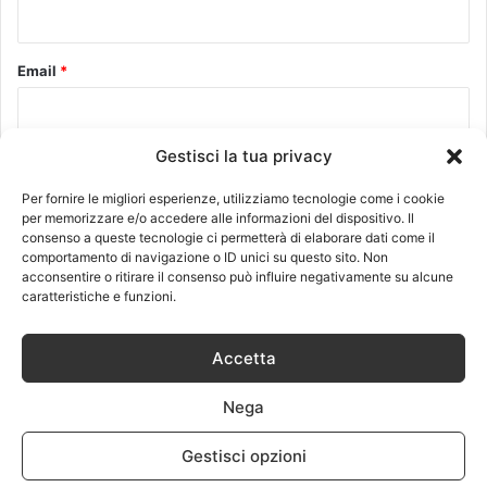
*
Email
*
Gestisci la tua privacy
Sito web
Per fornire le migliori esperienze, utilizziamo tecnologie come i cookie
per memorizzare e/o accedere alle informazioni del dispositivo. Il
consenso a queste tecnologie ci permetterà di elaborare dati come il
comportamento di navigazione o ID unici su questo sito. Non
acconsentire o ritirare il consenso può influire negativamente su alcune
caratteristiche e funzioni.
Questo sito utilizza Akismet per ridurre lo spam.
Scopri come
vengono elaborati i dati derivati dai commenti
.
Accetta
Nega
Recenti
Più visitati
Commenti
Gestisci opzioni