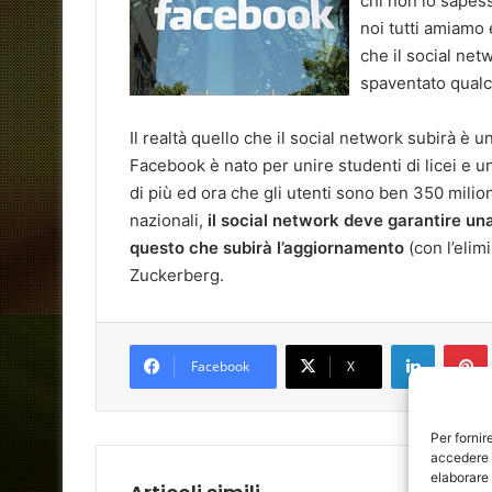
chi non lo sapess
noi tutti amiamo 
che il social net
spaventato qual
Il realtà quello che il social network subirà 
Facebook è nato per unire studenti di licei e u
di più ed ora che gli utenti sono ben 350 milion
nazionali,
il social network deve garantire una
questo che subirà l’aggiornamento
(con l’elimi
Zuckerberg.
LinkedIn
Facebook
X
Per fornir
accedere a
elaborare