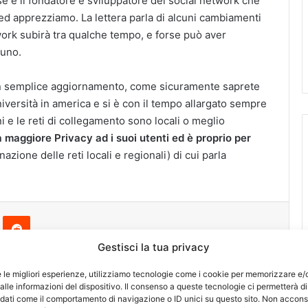
e è il fondatore e sviluppatore del social network che
ed apprezziamo. La lettera parla di alcuni cambiamenti
work subirà tra qualche tempo, e forse può aver
cuno.
è un semplice aggiornamento, come sicuramente saprete
niversità in america e si è con il tempo allargato sempre
i e le reti di collegamento sono locali o meglio
 maggiore Privacy ad i suoi utenti ed è proprio per
nazione delle reti locali e regionali) di cui parla
Pinterest
Reddit
Gestisci la tua privacy
e le migliori esperienze, utilizziamo tecnologie come i cookie per memorizzare e/
lle informazioni del dispositivo. Il consenso a queste tecnologie ci permetterà di
 dati come il comportamento di navigazione o ID unici su questo sito. Non accons