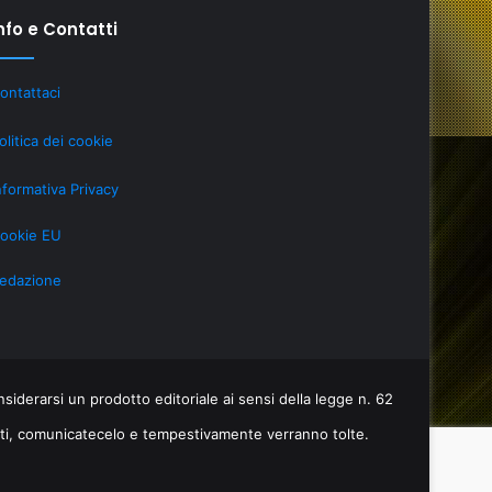
nfo e Contatti
Investire
ontattaci
in
tecnologia:
olitica dei cookie
se
hai
nformativa Privacy
la
 Febbraio 2026
a
partita
ookie EU
“New Old” Drop di Shaiya mostra
25 Maggio 2025
IVA
e gli MMO storici restano
Investire in
risparmi
edazione
evanti grazie al LiveOps
partita IVA
sulle
tasse
no
ti
iderarsi un prodotto editoriale ai sensi della legge n. 62
itti, comunicatecelo e tempestivamente verranno tolte.
ps