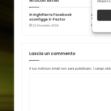
Articoli simili
ritirare i
In Inghilterra Facebook
Anche Ado
sconfigge X-Factor
"aggiornam
23 Dicembre 2009
7 Gennaio 
Lascia un commento
Il tuo indirizzo email non sarà pubblicato.
I campi obb
C
o
m
m
e