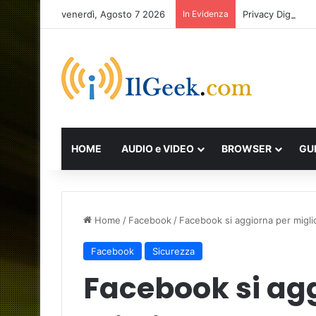
venerdì, Agosto 7 2026
In Evidenza
Privacy Digital
HOME
AUDIO e VIDEO
BROWSER
GU
Home
/
Facebook
/
Facebook si aggiorna per miglio
Facebook
Sicurezza
Facebook si ag