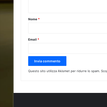
n
t
o
Nome
*
*
Email
*
Questo sito utilizza Akismet per ridurre lo spam.
Sco