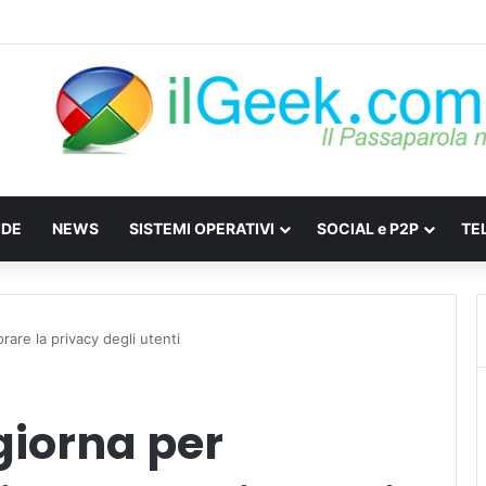
e: Come difendersi da Spyware e Microspie di Nuova Generazione
IDE
NEWS
SISTEMI OPERATIVI
SOCIAL e P2P
TE
rare la privacy degli utenti
giorna per