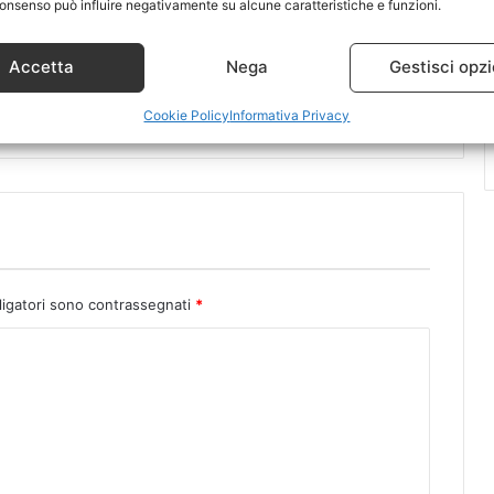
l consenso può influire negativamente su alcune caratteristiche e funzioni.
be propone gli
Via libera alle modifiche di
Accetta
Nega
Gestisci opzi
enti silenziosi"
Facebook
2010
10 Dicembre 2009
Cookie Policy
Informativa Privacy
ligatori sono contrassegnati
*