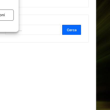
oni
Ricerca
per: