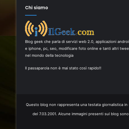
Chi siamo
Come
scegliere
i
Blog geek che parla di servizi web 2.0, applicazioni andro
migliori
ricambi
e iphone, pc, seo, modificare foto online e tanti altri twe
per
nel mondo della tecnologia
17 Giugno 2026
smartphone
Come scegliere i migliori ricambi p
per
Il passaparola non è mai stato così rapido!!
AI è una
smartphone per una riparazione d
una
qualità
riparazione
di
qualità
Questo blog non rappresenta una testata giornalistica in 
del 7.03.2001. Alcune immagini presenti sul blog sono