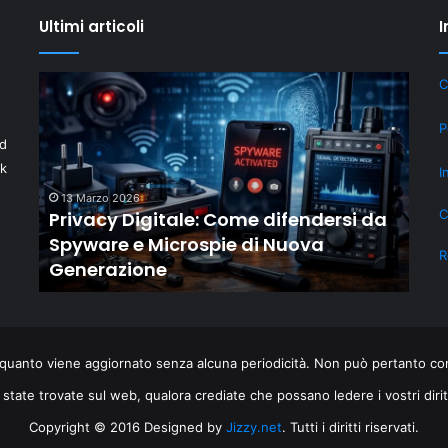
Ultimi articoli
I
Privacy
Il
C
Digitale:
“New
Come
Old”
P
id
difendersi
Drop
da
di
ek
I
Spyware
Shaiya
13 Marzo 2026
18
e
mostr
C
er
Privacy Digitale: Come difendersi da
Il 
Microspie
come
i
Spyware e Microspie di Nuova
com
di
gli
R
Generazione
ril
Nuova
MMO
Generazione
storici
resta
rilevan
grazie
quanto viene aggiornato senza alcuna periodicità. Non può pertanto cons
al
 state trovate sul web, qualora crediate che possano ledere i vostri dir
LiveO
Copyright © 2016 Designed by
Jizzy.net
. Tutti i diritti riservati.