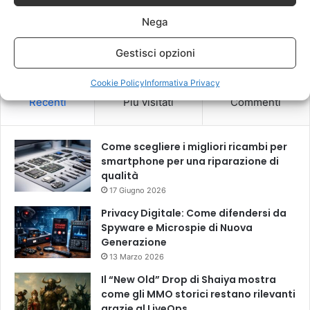
Nega
Questo sito utilizza Akismet per ridurre lo spam.
Scopri come
vengono elaborati i dati derivati dai commenti
.
Gestisci opzioni
Cookie Policy
Informativa Privacy
Recenti
Più visitati
Commenti
Come scegliere i migliori ricambi per
smartphone per una riparazione di
qualità
17 Giugno 2026
Privacy Digitale: Come difendersi da
Spyware e Microspie di Nuova
Generazione
13 Marzo 2026
Il “New Old” Drop di Shaiya mostra
come gli MMO storici restano rilevanti
grazie al LiveOps