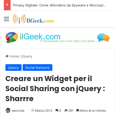
Privacy Digitale: Come difendersi da Spyware e Microspie di Nuova Generazione
Menu
Home
/
jQuery
jQuery
Social Network
Creare un Widget per il
Social Sharing con jQuery :
Sharrre
pecciola
11 Marzo 2012
0
281
Meno di un minuto