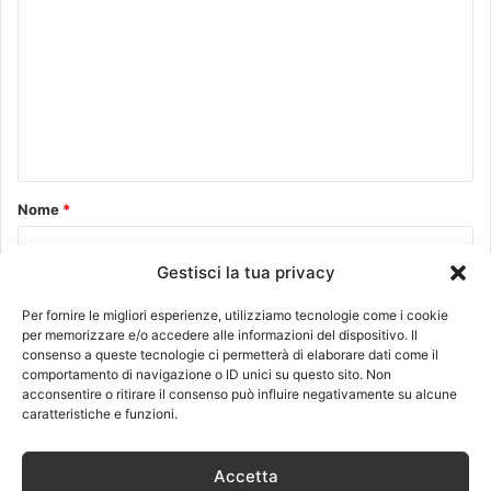
o
m
m
e
n
t
o
Nome
*
*
Gestisci la tua privacy
Email
*
Per fornire le migliori esperienze, utilizziamo tecnologie come i cookie
per memorizzare e/o accedere alle informazioni del dispositivo. Il
consenso a queste tecnologie ci permetterà di elaborare dati come il
comportamento di navigazione o ID unici su questo sito. Non
acconsentire o ritirare il consenso può influire negativamente su alcune
Sito web
caratteristiche e funzioni.
Accetta