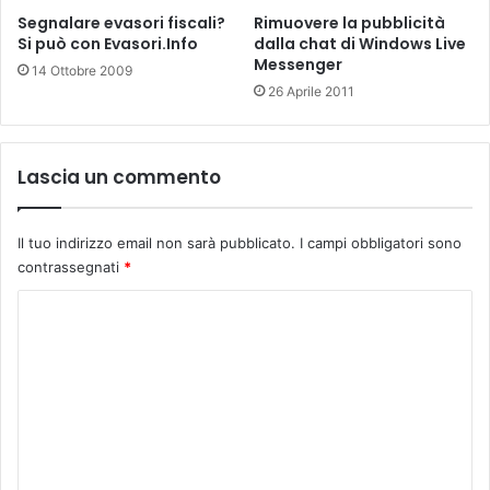
Segnalare evasori fiscali?
Rimuovere la pubblicità
Si può con Evasori.Info
dalla chat di Windows Live
Messenger
14 Ottobre 2009
26 Aprile 2011
Lascia un commento
Il tuo indirizzo email non sarà pubblicato.
I campi obbligatori sono
contrassegnati
*
C
o
m
m
e
n