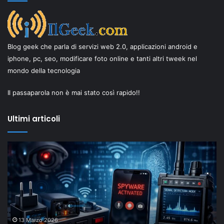
Blog geek che parla di servizi web 2.0, applicazioni android e
iphone, pc, seo, modificare foto online e tanti altri tweek nel
mondo della tecnologia
Il passaparola non è mai stato così rapido!!
Ultimi articoli
Il
“New
Old”
Drop
di
Shaiya
mostra
come
18 Febbraio 2026