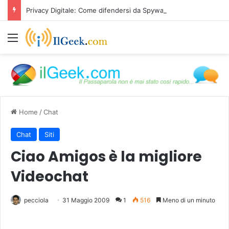
Privacy Digitale: Come difendersi da Spyware e Microspie di Nuova Generazione
Menu
Home
/
Chat
Chat
Siti
Ciao Amigos è la migliore
Videochat
pecciola
31 Maggio 2009
1
516
Meno di un minuto