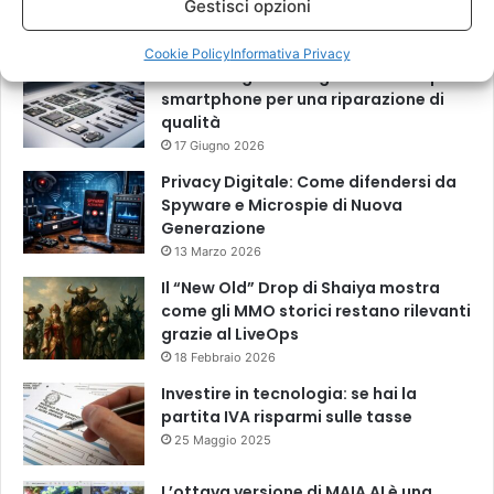
Recenti
Più visitati
Commenti
Gestisci opzioni
Cookie Policy
Informativa Privacy
Come scegliere i migliori ricambi per
smartphone per una riparazione di
qualità
17 Giugno 2026
Privacy Digitale: Come difendersi da
Spyware e Microspie di Nuova
Generazione
13 Marzo 2026
Il “New Old” Drop di Shaiya mostra
come gli MMO storici restano rilevanti
grazie al LiveOps
18 Febbraio 2026
Investire in tecnologia: se hai la
partita IVA risparmi sulle tasse
25 Maggio 2025
L’ottava versione di MAIA AI è una