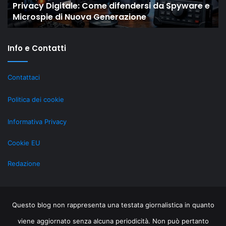
dersi da Spyware e
Il “New Old” Drop di Shaiya most
gli
one
MMO storici restano rilevanti gra
MMO
storici
restano
Info e Contatti
rilevanti
grazie
al
Contattaci
LiveOps
Politica dei cookie
Informativa Privacy
Cookie EU
Redazione
Questo blog non rappresenta una testata giornalistica in quanto
viene aggiornato senza alcuna periodicità. Non può pertanto