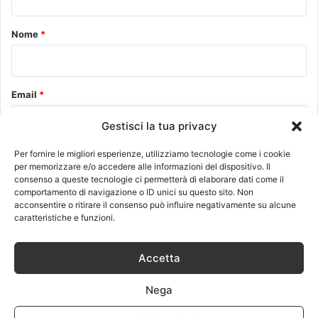
t
o
Nome
*
*
Email
*
Gestisci la tua privacy
Per fornire le migliori esperienze, utilizziamo tecnologie come i cookie
Sito web
per memorizzare e/o accedere alle informazioni del dispositivo. Il
consenso a queste tecnologie ci permetterà di elaborare dati come il
comportamento di navigazione o ID unici su questo sito. Non
acconsentire o ritirare il consenso può influire negativamente su alcune
caratteristiche e funzioni.
Questo sito utilizza Akismet per ridurre lo spam.
Scopri come
Accetta
vengono elaborati i dati derivati dai commenti
.
Nega