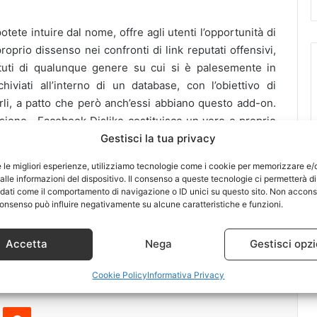
ete intuire dal nome, offre agli utenti l’opportunità di
proprio dissenso nei confronti di link reputati offensivi,
tuti di qualunque genere su cui si è palesemente in
iviati all’interno di un database, con l’obiettivo di
zarli, a patto che però anch’essi abbiano questo add-on.
sione, Facebook Dislike costituisce un vero e proprio
Gestisci la tua privacy
senso negativo. Cliccate su “
download
” per scaricare
e le migliori esperienze, utilizziamo tecnologie come i cookie per memorizzare e/
word manager estremamente potente che “cura” lo
lle informazioni del dispositivo. Il consenso a queste tecnologie ci permetterà di
 dati come il comportamento di navigazione o ID unici su questo sito. Non accons
la Z, cioè dalla creazione, alla gestione ed infine alla
l consenso può influire negativamente su alcune caratteristiche e funzioni.
e in tutta tranquillità. E’ poi possibile sia effettuare il
ick che creare password a tempo. Cliccate su “
download
Accetta
Nega
Gestisci opzi
er
Cookie Policy
Informativa Privacy
Pinterest
Reddit