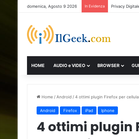
domenica, Agosto 9 2026
In Evidenza
Privacy Digit
HOME
AUDIO e VIDEO
BROWSER
GU
Home
/
Android
/
4 ottimi plugin Firefox per cellu
Android
Firefox
iPad
Iphone
4 ottimi plugin 