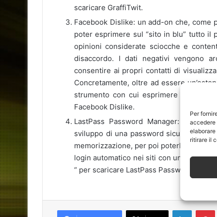
scaricare GraffiTwit.
Facebook Dislike: un add-on che, come pot
poter esprimere sul “sito in blu” tutto il 
opinioni considerate sciocche e conten
disaccordo. I dati negativi vengono arch
consentire ai propri contatti di visualiz
Concretamente, oltre ad essere un’esten
strumento con cui esprimere critica in 
Facebook Dislike.
Per fornir
LastPass Password Manager: un pass
accedere a
elaborare
sviluppo di una password sicura dalla A al
ritirare i
memorizzazione, per poi poterla usare in Ret
login automatico nei siti con un unico cl
“ per scaricare LastPass Password Manag
LinkedIn