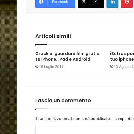
Facebook
X
Articoli simili
Crackle: guardare film gratis
iSutras po
su iPhone, iPad e Android
tuo iphone
19 Luglio 2011
10 Agosto 
Lascia un commento
Il tuo indirizzo email non sarà pubblicato.
I campi obb
C