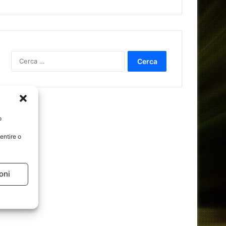
Ricerca
per:
o
entire o
oni