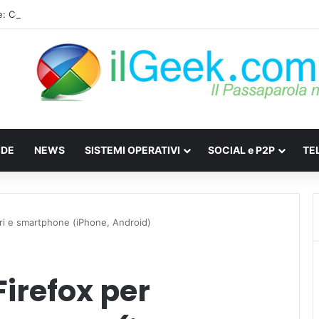
ale: Come difendersi da Spyware e Microspie di Nuova Generazione
IDE
NEWS
SISTEMI OPERATIVI
SOCIAL e P2P
TE
lari e smartphone (iPhone, Android)
Firefox per