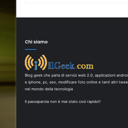
Chi siamo
Come
scegliere
i
Blog geek che parla di servizi web 2.0, applicazioni andro
migliori
ricambi
e iphone, pc, seo, modificare foto online e tanti altri twe
per
nel mondo della tecnologia
17 Giugno 2026
smartphone
Come scegliere i migliori ricambi p
per
Il passaparola non è mai stato così rapido!!
AI è una
smartphone per una riparazione d
una
qualità
riparazione
di
qualità