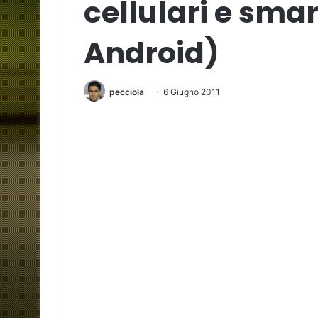
cellulari e sma
Android)
pecciola
6 Giugno 2011