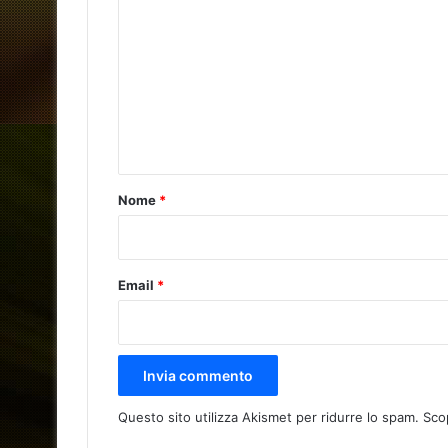
o
m
m
e
n
t
o
Nome
*
*
Email
*
Questo sito utilizza Akismet per ridurre lo spam.
Sco