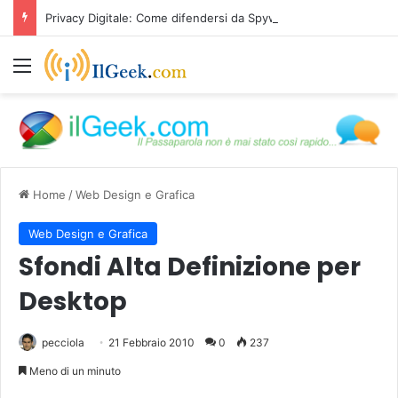
Privacy Digitale: Come difendersi da Spyware e Microspie di Nuova Generazione
Menu
Home
/
Web Design e Grafica
Web Design e Grafica
Sfondi Alta Definizione per
Desktop
pecciola
21 Febbraio 2010
0
237
Meno di un minuto