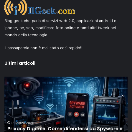
Blog geek che parla di servizi web 2.0, applicazioni android e
iphone, pc, seo, modificare foto online e tanti altri tweek nel
mondo della tecnologia
Il passaparola non è mai stato così rapido!!
Ultimi articoli
Privacy
Il
Digitale:
“
Come
Ol
difendersi
Dr
da
di
Spyware
Sh
e
mo
Microspie
c
13 Marzo 2026
Privacy Digitale: Come difendersi da Spyware e
di
gli