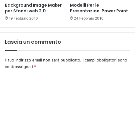
Background Image Maker
Modelli Per le
per Sfondi web 2.0
Presentazioni Power Point
19 Febbraio 2010
24 Febbraio 2010
Lascia un commento
Il tuo indirizzo email non sarà pubblicato.
I campi obbligatori sono
contrassegnati
*
C
o
m
m
e
n
t