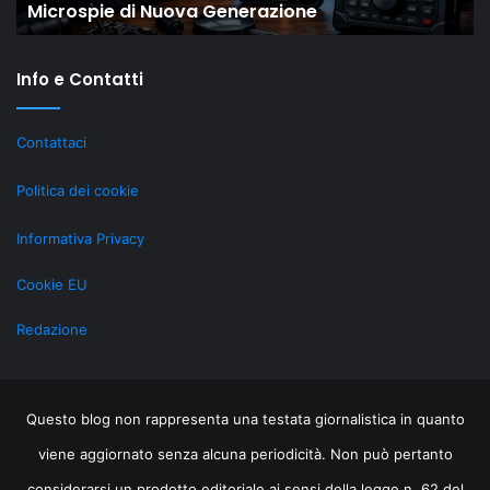
Microspie di Nuova Generazione
Nuova
M
Generazione
st
re
Info e Contatti
ri
gr
al
Contattaci
Li
Politica dei cookie
Informativa Privacy
Cookie EU
Redazione
Questo blog non rappresenta una testata giornalistica in quanto
viene aggiornato senza alcuna periodicità. Non può pertanto
considerarsi un prodotto editoriale ai sensi della legge n. 62 del