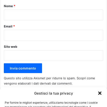
o
Nome
*
*
Email
*
Sito web
Questo sito utilizza Akismet per ridurre lo spam.
Scopri come
vengono elaborati i dati derivati dai commenti
.
Gestisci la tua privacy
Recenti
Più visitati
Commenti
Per fornire le migliori esperienze, utilizziamo tecnologie come i cookie
per memorizzare e/o accedere alle informazioni del dispositivo. Il