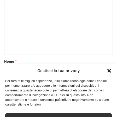
C
o
m
m
e
n
t
o
Nome
*
*
Gestisci la tua privacy
Per fornire le migliori esperienze, utilizziamo tecnologie come i cookie
Email
*
per memorizzare e/o accedere alle informazioni del dispositivo. Il
consenso a queste tecnologie ci permetterà di elaborare dati come il
comportamento di navigazione o ID unici su questo sito. Non
acconsentire o ritirare il consenso può influire negativamente su alcune
caratteristiche e funzioni.
Sito web