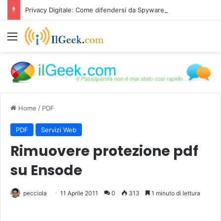
Privacy Digitale: Come difendersi da Spyware e Microspie di Nuova Generazione
Menu
Home
/
PDF
PDF
Servizi Web
Rimuovere protezione pdf
su Ensode
pecciola
11 Aprile 2011
0
313
1 minuto di lettura