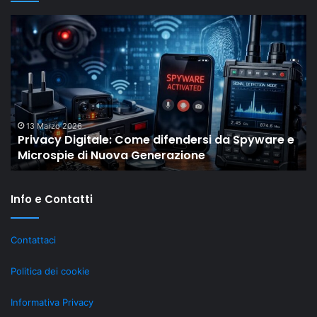
Privacy
Il
Digitale:
“
Come
Ol
difendersi
Dr
da
di
Spyware
Sh
e
mo
Microspie
c
13 Marzo 2026
Privacy Digitale: Come difendersi da Spyware e
di
gli
Microspie di Nuova Generazione
Nuova
M
Generazione
st
re
Info e Contatti
ri
gr
al
Contattaci
Li
Politica dei cookie
Informativa Privacy