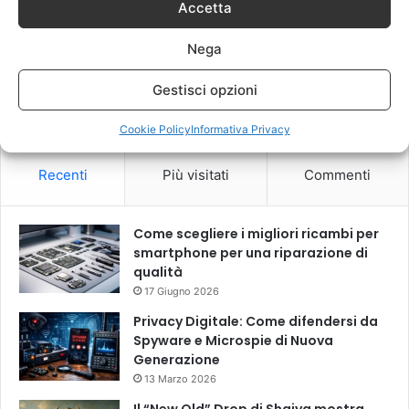
Accetta
Nega
Questo sito utilizza Akismet per ridurre lo spam.
Scopri come
Gestisci opzioni
vengono elaborati i dati derivati dai commenti
.
Cookie Policy
Informativa Privacy
Recenti
Più visitati
Commenti
Come scegliere i migliori ricambi per
smartphone per una riparazione di
qualità
17 Giugno 2026
Privacy Digitale: Come difendersi da
Spyware e Microspie di Nuova
Generazione
13 Marzo 2026
Il “New Old” Drop di Shaiya mostra