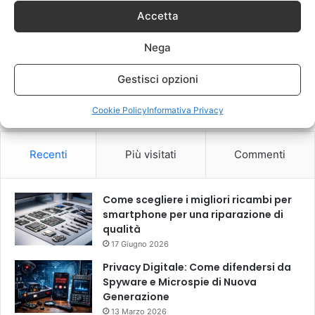
Accetta
Nega
Gestisci opzioni
Questo sito utilizza Akismet per ridurre lo spam.
Scopri come
vengono elaborati i dati derivati dai commenti
.
Cookie Policy
Informativa Privacy
Recenti
Più visitati
Commenti
Come scegliere i migliori ricambi per
smartphone per una riparazione di
qualità
17 Giugno 2026
Privacy Digitale: Come difendersi da
Spyware e Microspie di Nuova
Generazione
13 Marzo 2026