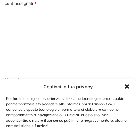
contrassegnati
*
C
o
m
m
e
n
t
o
Nome
*
Gestisci la tua privacy
*
Per fornire le migliori esperienze, utilizziamo tecnologie come i cookie
per memorizzare e/o accedere alle informazioni del dispositivo. Il
Email
*
consenso a queste tecnologie ci permetterà di elaborare dati come il
comportamento di navigazione o ID unici su questo sito. Non
acconsentire o ritirare il consenso può influire negativamente su alcune
caratteristiche e funzioni.
Sito web