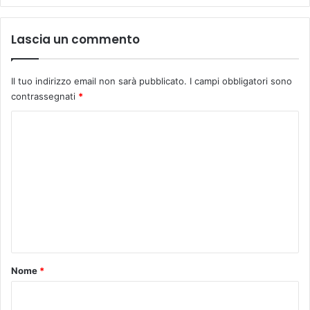
Lascia un commento
Il tuo indirizzo email non sarà pubblicato.
I campi obbligatori sono
contrassegnati
*
C
o
m
m
e
n
t
o
Nome
*
*