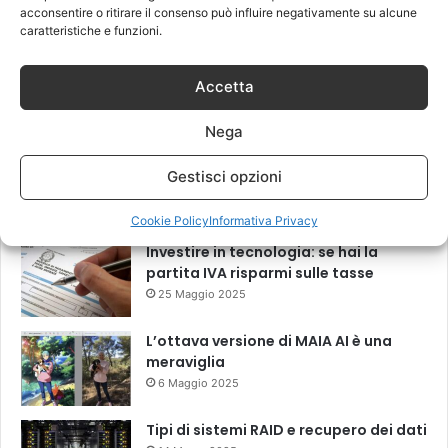
qualità
acconsentire o ritirare il consenso può influire negativamente su alcune
17 Giugno 2026
caratteristiche e funzioni.
Privacy Digitale: Come difendersi da
Spyware e Microspie di Nuova
Accetta
Generazione
13 Marzo 2026
Nega
Il “New Old” Drop di Shaiya mostra
Gestisci opzioni
come gli MMO storici restano rilevanti
grazie al LiveOps
18 Febbraio 2026
Cookie Policy
Informativa Privacy
Investire in tecnologia: se hai la
partita IVA risparmi sulle tasse
25 Maggio 2025
L’ottava versione di MAIA AI è una
meraviglia
6 Maggio 2025
Tipi di sistemi RAID e recupero dei dati