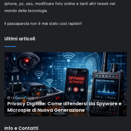
iphone, pc, seo, modificare foto online e tanti altri tweek nel
mondo della tecnologia
Il passaparola non è mai stato così rapido!!
Ultimi articoli
Privacy
Il
Digitale:
“
Come
Ol
difendersi
Dr
da
di
Spyware
Sh
e
mo
Microspie
c
13 Marzo 2026
Privacy Digitale: Come difendersi da Spyware e
di
gli
Microspie di Nuova Generazione
Nuova
M
Generazione
st
re
Info e Contatti
ri