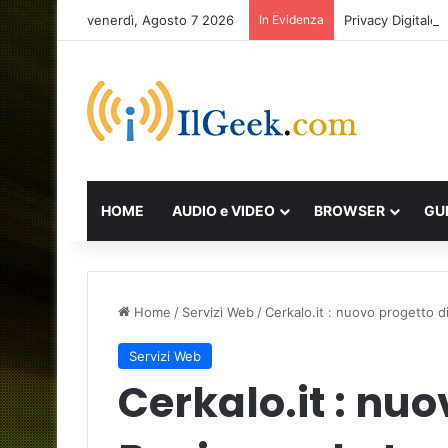
venerdì, Agosto 7 2026
In Evidenza
Privacy Digital
HOME
AUDIO e VIDEO
BROWSER
GU
Home
/
Servizi Web
/
Cerkalo.it : nuovo progetto 
Servizi Web
Cerkalo.it : nuo