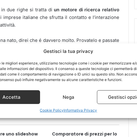
in due righe si tratta di
un motore di ricerca relativo
imprese italiane che sfrutta il contatto e l’interazione
ttività.
ena nato, direi che é davvero molto. Provatelo e passate
Gestisci la tua privacy
e le migliori esperienze, utilizziamo tecnologie come i cookie per memorizzare e/
lle informazioni del dispositivo. Il consenso a queste tecnologie ci permetterà di
 dati come il comportamento di navigazione o ID unici su questo sito. Non accons
Pinterest
Reddit
l consenso può influire negativamente su alcune caratteristiche e funzioni.
Accetta
Nega
Gestisci opzi
Cookie Policy
Informativa Privacy
re uno slideshow
Comparatore di prezzi per lo