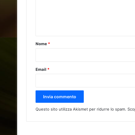
m
e
n
t
o
Nome
*
*
Email
*
Questo sito utilizza Akismet per ridurre lo spam.
Sco