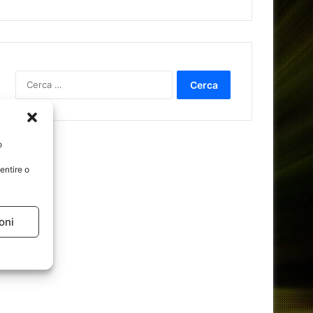
Ricerca
per:
o
entire o
oni