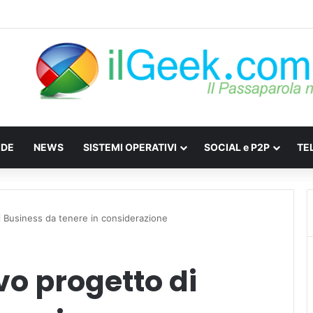
e: Come difendersi da Spyware e Microspie di Nuova Generazione
IDE
NEWS
SISTEMI OPERATIVI
SOCIAL e P2P
TE
di Business da tenere in considerazione
vo progetto di