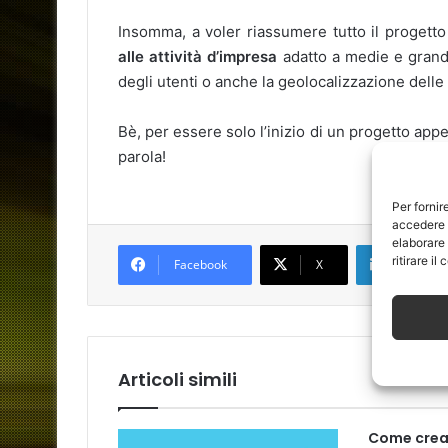
Insomma, a voler riassumere tutto il progetto 
alle attività d’impresa
adatto a medie e grandi 
degli utenti o anche la geolocalizzazione delle a
Bè, per essere solo l’inizio di un progetto app
parola!
Per fornir
accedere a
elaborare
LinkedIn
ritirare i
Facebook
X
Articoli simili
Come crea