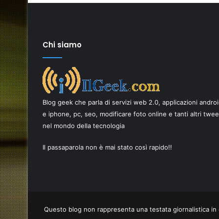
Chi siamo
Come
scegliere
i
Blog geek che parla di servizi web 2.0, applicazioni andro
migliori
ricambi
e iphone, pc, seo, modificare foto online e tanti altri twe
per
nel mondo della tecnologia
17 Giugno 2026
smartphone
Come scegliere i migliori ricambi p
per
Il passaparola non è mai stato così rapido!!
AI è una
smartphone per una riparazione d
una
qualità
riparazione
di
qualità
Questo blog non rappresenta una testata giornalistica in 