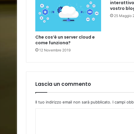
interattivo
vostro blo
25 Maggio 
Che cos’è un server cloud e
come funziona?
12 Novembre 2019
Lascia un commento
Il tuo indirizzo email non sarà pubblicato.
I campi obb
C
o
m