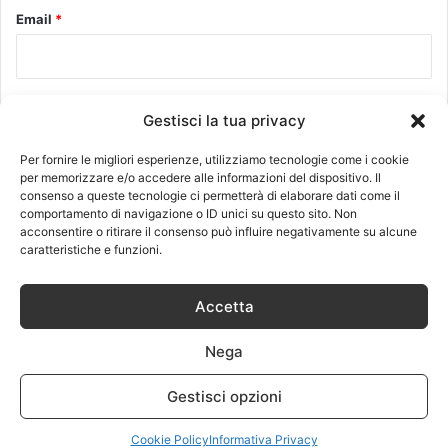
Email
*
Sito web
Gestisci la tua privacy
Per fornire le migliori esperienze, utilizziamo tecnologie come i cookie
per memorizzare e/o accedere alle informazioni del dispositivo. Il
consenso a queste tecnologie ci permetterà di elaborare dati come il
comportamento di navigazione o ID unici su questo sito. Non
acconsentire o ritirare il consenso può influire negativamente su alcune
Questo sito utilizza Akismet per ridurre lo spam.
Scopri come
caratteristiche e funzioni.
vengono elaborati i dati derivati dai commenti
.
Accetta
Recenti
Più visitati
Commenti
Nega
Gestisci opzioni
Come scegliere i migliori ricambi per
smartphone per una riparazione di
Cookie Policy
Informativa Privacy
qualità