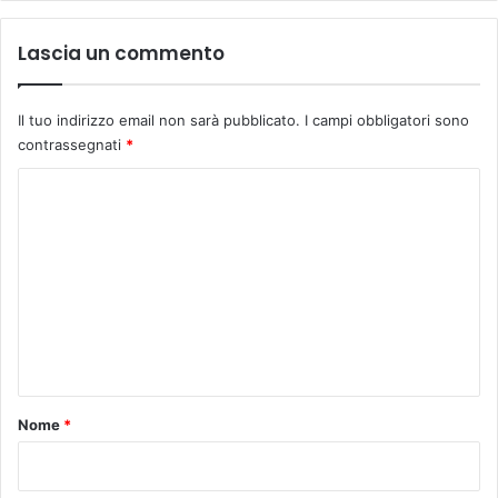
Lascia un commento
Il tuo indirizzo email non sarà pubblicato.
I campi obbligatori sono
contrassegnati
*
C
o
m
m
e
n
t
o
Nome
*
*