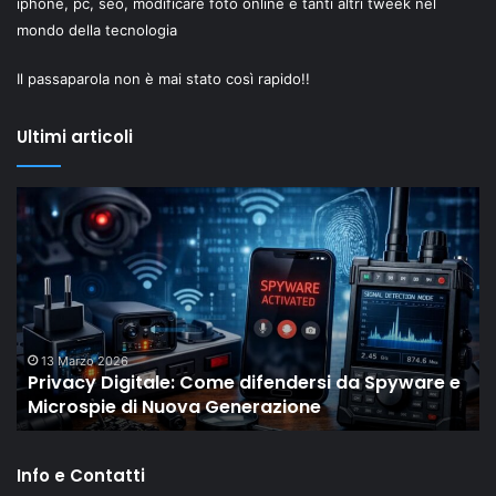
iphone, pc, seo, modificare foto online e tanti altri tweek nel
mondo della tecnologia
Il passaparola non è mai stato così rapido!!
Ultimi articoli
Il
“New
Old”
Drop
di
Shaiya
mostra
come
18 Febbraio 2026
ware e
Il “New Old” Drop di Shaiya mostra come gli
gli
MMO storici restano rilevanti grazie al LiveOp
MMO
storici
restano
Info e Contatti
rilevanti